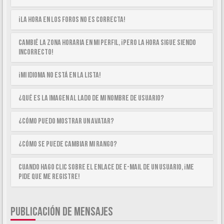
¡La hora en los foros no es correcta!
Cambié la zona horaria en mi perfil, ¡pero la hora sigue siendo
incorrecto!
¡Mi idioma no está en la lista!
¿Qué es la imagen al lado de mi nombre de usuario?
¿Cómo puedo mostrar un avatar?
¿Cómo se puede cambiar mi rango?
Cuando hago clic sobre el enlace de e-mail de un usuario, ¡me
pide que me registre!
PUBLICACIÓN DE MENSAJES