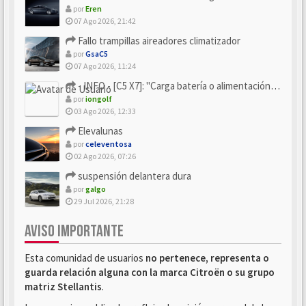
por
Eren
07 Ago 2026, 21:42
Fallo trampillas aireadores climatizador
por
GsaC5
07 Ago 2026, 11:24
- INFO - [C5 X7]: "Carga batería o alimentación eléctri...
por
iongolf
03 Ago 2026, 12:33
Elevalunas
por
celeventosa
02 Ago 2026, 07:26
suspensión delantera dura
por
galgo
29 Jul 2026, 21:28
AVISO IMPORTANTE
Esta comunidad de usuarios
no pertenece, representa o
guarda relación alguna con la marca Citroën o su grupo
matriz Stellantis
.