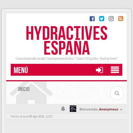
HYDRACTIVES
ESPAÑA
Comunidad oficial del Club Automovilístico "Club C5 España - Hydractives"
MENÚ
INICIO
Bienvenido,
Anonymous
Fecha actual 08 Ago 2026, 12:03