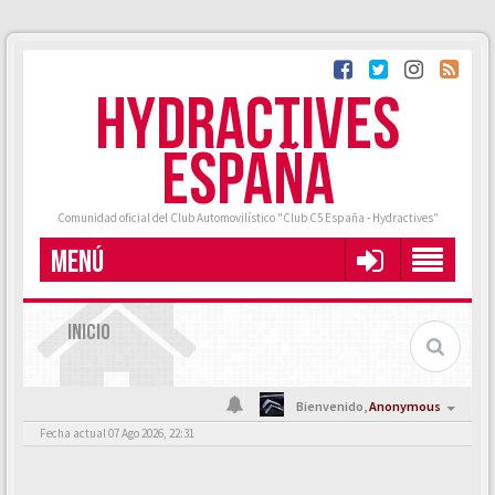
HYDRACTIVES
ESPAÑA
Comunidad oficial del Club Automovilístico "Club C5 España - Hydractives"
MENÚ
INICIO
Bienvenido,
Anonymous
Fecha actual 07 Ago 2026, 22:31