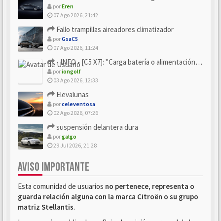
por
Eren
07 Ago 2026, 21:42
Fallo trampillas aireadores climatizador
por
GsaC5
07 Ago 2026, 11:24
- INFO - [C5 X7]: "Carga batería o alimentación eléctri...
por
iongolf
03 Ago 2026, 12:33
Elevalunas
por
celeventosa
02 Ago 2026, 07:26
suspensión delantera dura
por
galgo
29 Jul 2026, 21:28
AVISO IMPORTANTE
Esta comunidad de usuarios
no pertenece, representa o
guarda relación alguna con la marca Citroën o su grupo
matriz Stellantis
.