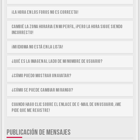
¡La hora en los foros no es correcta!
Cambié la zona horaria en mi perfil, ¡pero la hora sigue siendo
incorrecto!
¡Mi idioma no está en la lista!
¿Qué es la imagen al lado de mi nombre de usuario?
¿Cómo puedo mostrar un avatar?
¿Cómo se puede cambiar mi rango?
Cuando hago clic sobre el enlace de e-mail de un usuario, ¡me
pide que me registre!
PUBLICACIÓN DE MENSAJES