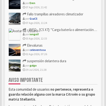
por
Eren
07 Ago 2026, 21:42
Fallo trampillas aireadores climatizador
por
GsaC5
07 Ago 2026, 11:24
- INFO - [C5 X7]: "Carga batería o alimentación eléctri...
por
iongolf
03 Ago 2026, 12:33
Elevalunas
por
celeventosa
02 Ago 2026, 07:26
suspensión delantera dura
por
galgo
29 Jul 2026, 21:28
AVISO IMPORTANTE
Esta comunidad de usuarios
no pertenece, representa o
guarda relación alguna con la marca Citroën o su grupo
matriz Stellantis
.