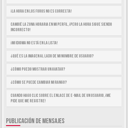
¡La hora en los foros no es correcta!
Cambié la zona horaria en mi perfil, ¡pero la hora sigue siendo
incorrecto!
¡Mi idioma no está en la lista!
¿Qué es la imagen al lado de mi nombre de usuario?
¿Cómo puedo mostrar un avatar?
¿Cómo se puede cambiar mi rango?
Cuando hago clic sobre el enlace de e-mail de un usuario, ¡me
pide que me registre!
PUBLICACIÓN DE MENSAJES