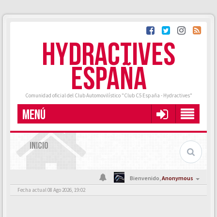
HYDRACTIVES
ESPAÑA
Comunidad oficial del Club Automovilístico "Club C5 España - Hydractives"
MENÚ
INICIO
Bienvenido,
Anonymous
Fecha actual 08 Ago 2026, 19:02