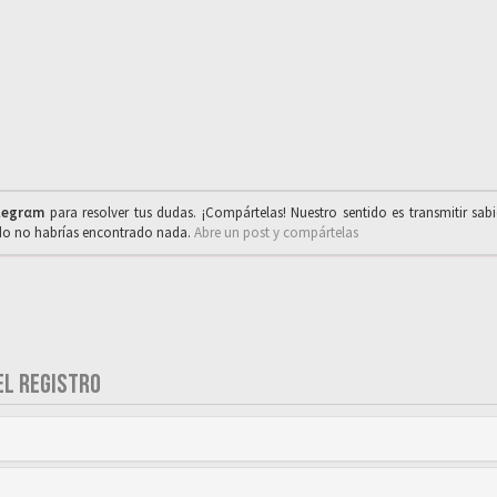
legrαm
para resolver tus dudas. ¡Compártelas! Nuestro sentido es transmitir sab
ado no habrías encontrado nada.
Abre un post y compártelas
EL REGISTRO