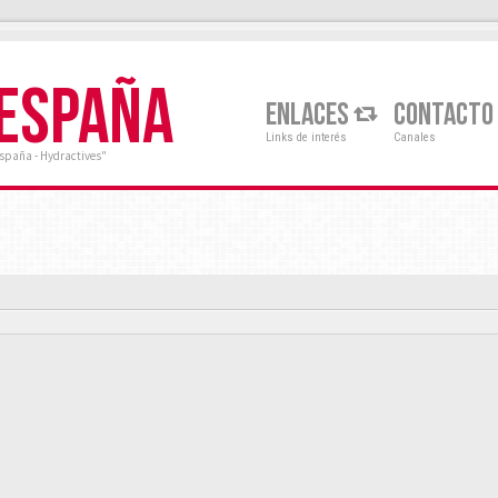
 ESPAÑA
ENLACES
CONTACTO
Links de interés
Canales
España - Hydractives"