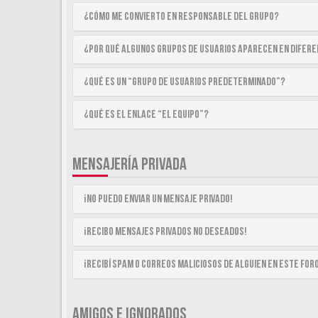
¿Cómo me convierto en Responsable del Grupo?
¿Por qué algunos Grupos de Usuarios aparecen en difer
¿Qué es un “Grupo de Usuarios predeterminado”?
¿Qué es el enlace “El equipo”?
MENSAJERÍA PRIVADA
¡No puedo enviar un mensaje privado!
¡Recibo mensajes privados no deseados!
¡Recibí spam o correos maliciosos de alguien en este for
AMIGOS E IGNORADOS