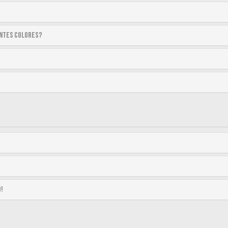
entes colores?
o!