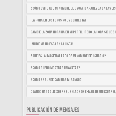
¿Cómo evito que mi nombre de usuario aparezca en las li
¡La hora en los foros no es correcta!
Cambié la zona horaria en mi perfil, ¡pero la hora sigue 
¡Mi idioma no está en la lista!
¿Qué es la imagen al lado de mi nombre de usuario?
¿Cómo puedo mostrar un avatar?
¿Cómo se puede cambiar mi rango?
Cuando hago clic sobre el enlace de e-mail de un usuario,
PUBLICACIÓN DE MENSAJES