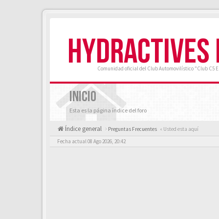
HYDRACTIVES
Comunidad oficial del Club Automovilístico "Club C5 
INICIO
Esta es la página índice del foro
Índice general
Preguntas Frecuentes
« Usted esta aquí
Fecha actual 08 Ago 2026, 20:42