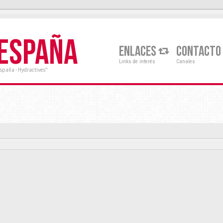
 ESPAÑA
ENLACES
CONTACTO
Links de interés
Canales
España - Hydractives"