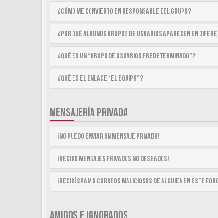
¿Cómo me convierto en Responsable del Grupo?
¿Por qué algunos Grupos de Usuarios aparecen en difer
¿Qué es un “Grupo de Usuarios predeterminado”?
¿Qué es el enlace “El equipo”?
MENSAJERÍA PRIVADA
¡No puedo enviar un mensaje privado!
¡Recibo mensajes privados no deseados!
¡Recibí spam o correos maliciosos de alguien en este for
AMIGOS E IGNORADOS