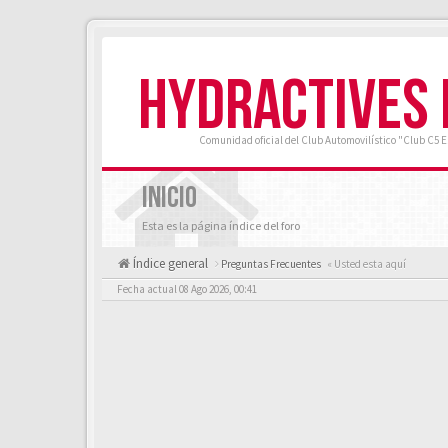
HYDRACTIVES
Comunidad oficial del Club Automovilístico "Club C5 
INICIO
Esta es la página índice del foro
Índice general
Preguntas Frecuentes
« Usted esta aquí
Fecha actual 08 Ago 2026, 00:41