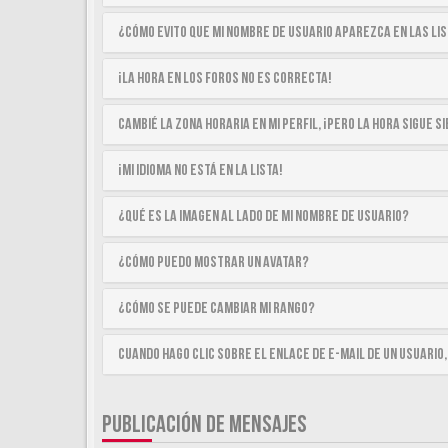
¿Cómo evito que mi nombre de usuario aparezca en las li
¡La hora en los foros no es correcta!
Cambié la zona horaria en mi perfil, ¡pero la hora sigue 
¡Mi idioma no está en la lista!
¿Qué es la imagen al lado de mi nombre de usuario?
¿Cómo puedo mostrar un avatar?
¿Cómo se puede cambiar mi rango?
Cuando hago clic sobre el enlace de e-mail de un usuario,
PUBLICACIÓN DE MENSAJES