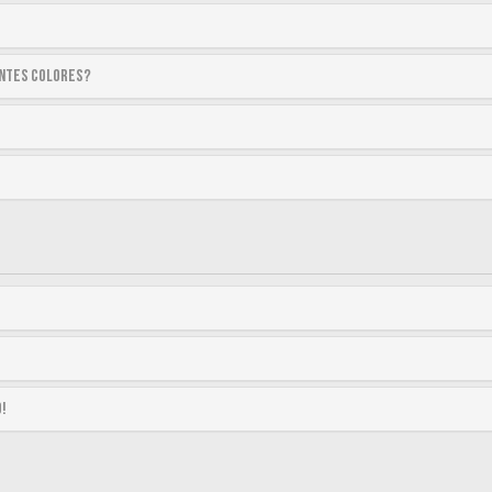
entes colores?
o!