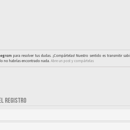
legrαm
para resolver tus dudas. ¡Compártelas! Nuestro sentido es transmitir sab
ado no habrías encontrado nada.
Abre un post y compártelas
EL REGISTRO