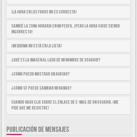
¡La hora en los foros no es correcta!
Cambié la zona horaria en mi perfil, ¡pero la hora sigue siendo
incorrecto!
¡Mi idioma no está en la lista!
¿Qué es la imagen al lado de mi nombre de usuario?
¿Cómo puedo mostrar un avatar?
¿Cómo se puede cambiar mi rango?
Cuando hago clic sobre el enlace de e-mail de un usuario, ¡me
pide que me registre!
PUBLICACIÓN DE MENSAJES