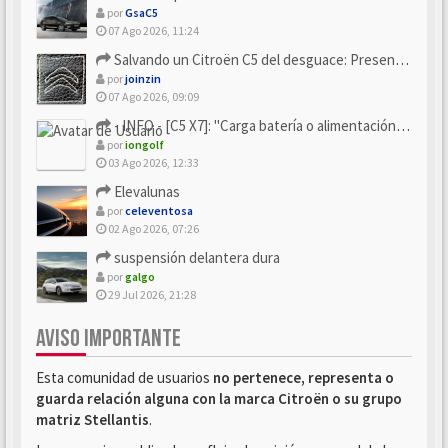
por
GsaC5
07 Ago 2026, 11:24
Salvando un Citroën C5 del desguace: Presentación y seguimiento
por
joinzin
07 Ago 2026, 09:09
- INFO - [C5 X7]: "Carga batería o alimentación eléctri...
por
iongolf
03 Ago 2026, 12:33
Elevalunas
por
celeventosa
02 Ago 2026, 07:26
suspensión delantera dura
por
galgo
29 Jul 2026, 21:28
AVISO IMPORTANTE
Esta comunidad de usuarios
no pertenece, representa o
guarda relación alguna con la marca Citroën o su grupo
matriz Stellantis
.