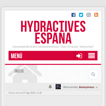
HYDRACTIVES
ESPAÑA
Comunidad oficial del Club Automovilístico "Club C5 España - Hydractives"
MENÚ
INICIO
Bienvenido,
Anonymous
Fecha actual 07 Ago 2026, 12:20