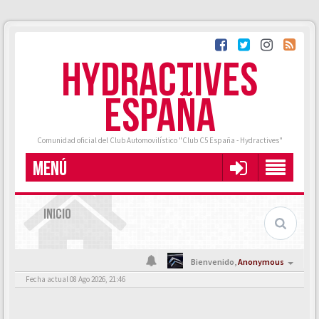
HYDRACTIVES
ESPAÑA
Comunidad oficial del Club Automovilístico "Club C5 España - Hydractives"
MENÚ
INICIO
Bienvenido,
Anonymous
Fecha actual 08 Ago 2026, 21:46