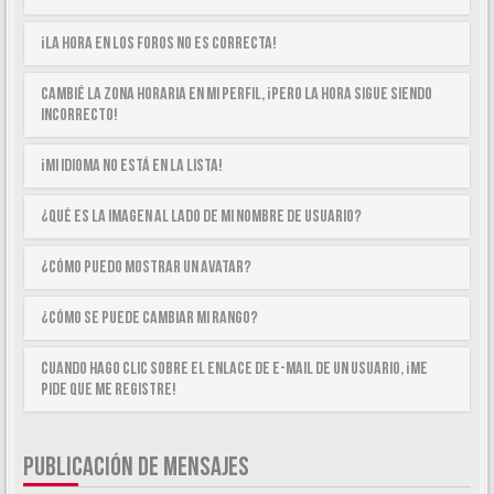
¡La hora en los foros no es correcta!
Cambié la zona horaria en mi perfil, ¡pero la hora sigue siendo
incorrecto!
¡Mi idioma no está en la lista!
¿Qué es la imagen al lado de mi nombre de usuario?
¿Cómo puedo mostrar un avatar?
¿Cómo se puede cambiar mi rango?
Cuando hago clic sobre el enlace de e-mail de un usuario, ¡me
pide que me registre!
PUBLICACIÓN DE MENSAJES