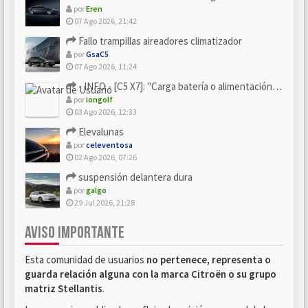
por
Eren
07 Ago 2026, 21:42
Fallo trampillas aireadores climatizador
por
GsaC5
07 Ago 2026, 11:24
- INFO - [C5 X7]: "Carga batería o alimentación eléctri...
por
iongolf
03 Ago 2026, 12:33
Elevalunas
por
celeventosa
02 Ago 2026, 07:26
suspensión delantera dura
por
galgo
29 Jul 2026, 21:28
AVISO IMPORTANTE
Esta comunidad de usuarios
no pertenece, representa o
guarda relación alguna con la marca Citroën o su grupo
matriz Stellantis
.