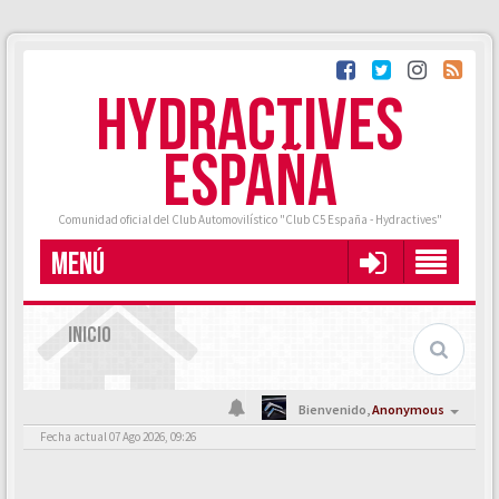
HYDRACTIVES
ESPAÑA
Comunidad oficial del Club Automovilístico "Club C5 España - Hydractives"
MENÚ
INICIO
Bienvenido,
Anonymous
Fecha actual 07 Ago 2026, 09:26