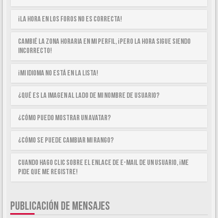
¡La hora en los foros no es correcta!
Cambié la zona horaria en mi perfil, ¡pero la hora sigue siendo
incorrecto!
¡Mi idioma no está en la lista!
¿Qué es la imagen al lado de mi nombre de usuario?
¿Cómo puedo mostrar un avatar?
¿Cómo se puede cambiar mi rango?
Cuando hago clic sobre el enlace de e-mail de un usuario, ¡me
pide que me registre!
PUBLICACIÓN DE MENSAJES