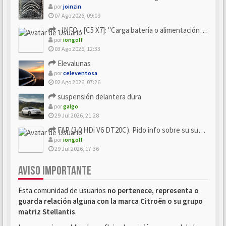
por
joinzin
07 Ago 2026, 09:09
- INFO - [C5 X7]: "Carga batería o alimentación eléctri...
por
iongolf
03 Ago 2026, 12:33
Elevalunas
por
celeventosa
02 Ago 2026, 07:26
suspensión delantera dura
por
galgo
29 Jul 2026, 21:28
FAP (3.0 HDi V6 DT20C). Pido info sobre su sustitución
por
iongolf
29 Jul 2026, 17:36
AVISO IMPORTANTE
Esta comunidad de usuarios
no pertenece, representa o
guarda relación alguna con la marca Citroën o su grupo
matriz Stellantis
.