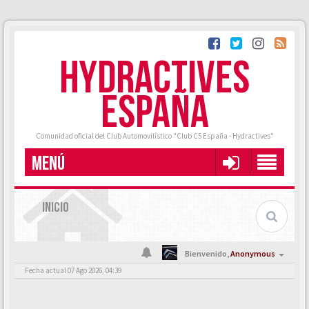
HYDRACTIVES
ESPAÑA
Comunidad oficial del Club Automovilístico "Club C5 España - Hydractives"
MENÚ
INICIO
Bienvenido,
Anonymous
Fecha actual 07 Ago 2026, 04:39