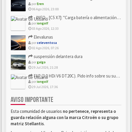
por
Eren
06 Ago 2026, 23:00
- INFO - [C5 X7]: "Carga batería o alimentación eléctri...
por
iongolf
03 Ago 2026, 12:33
Elevalunas
por
celeventosa
02 Ago 2026, 07:26
suspensión delantera dura
por
galgo
29 Jul 2026, 21:28
FAP (3.0 HDi V6 DT20C). Pido info sobre su sustitución
por
iongolf
29 Jul 2026, 17:36
AVISO IMPORTANTE
Esta comunidad de usuarios
no pertenece, representa o
guarda relación alguna con la marca Citroën o su grupo
matriz Stellantis
.