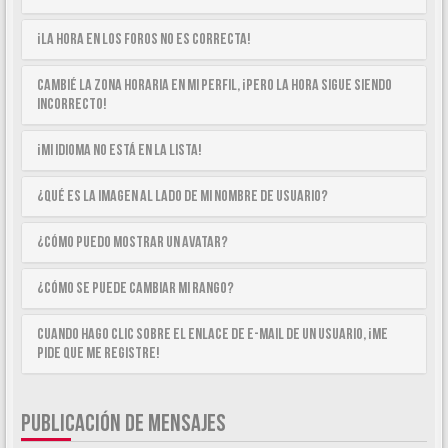
¡La hora en los foros no es correcta!
Cambié la zona horaria en mi perfil, ¡pero la hora sigue siendo
incorrecto!
¡Mi idioma no está en la lista!
¿Qué es la imagen al lado de mi nombre de usuario?
¿Cómo puedo mostrar un avatar?
¿Cómo se puede cambiar mi rango?
Cuando hago clic sobre el enlace de e-mail de un usuario, ¡me
pide que me registre!
PUBLICACIÓN DE MENSAJES