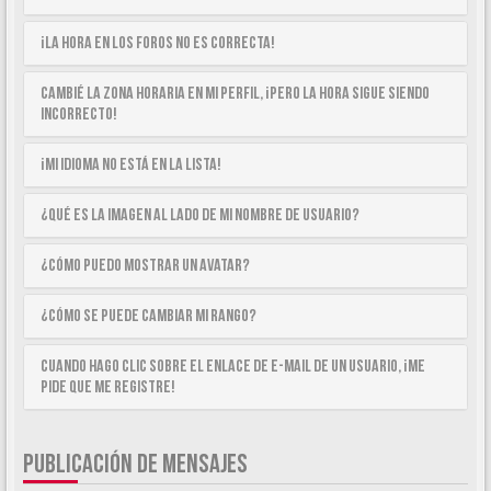
¡La hora en los foros no es correcta!
Cambié la zona horaria en mi perfil, ¡pero la hora sigue siendo
incorrecto!
¡Mi idioma no está en la lista!
¿Qué es la imagen al lado de mi nombre de usuario?
¿Cómo puedo mostrar un avatar?
¿Cómo se puede cambiar mi rango?
Cuando hago clic sobre el enlace de e-mail de un usuario, ¡me
pide que me registre!
PUBLICACIÓN DE MENSAJES