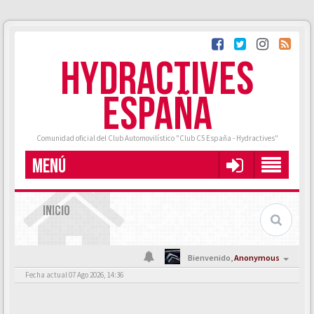
HYDRACTIVES
ESPAÑA
Comunidad oficial del Club Automovilístico "Club C5 España - Hydractives"
MENÚ
INICIO
Bienvenido,
Anonymous
Fecha actual 07 Ago 2026, 14:36