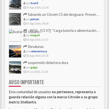
por
GsaC5
07 Ago 2026, 11:24
Salvando un Citroën C5 del desguace: Presentación y seguimiento
por
joinzin
07 Ago 2026, 09:09
- INFO - [C5 X7]: "Carga batería o alimentación eléctri...
por
iongolf
03 Ago 2026, 12:33
Elevalunas
por
celeventosa
02 Ago 2026, 07:26
suspensión delantera dura
por
galgo
29 Jul 2026, 21:28
AVISO IMPORTANTE
Esta comunidad de usuarios
no pertenece, representa o
guarda relación alguna con la marca Citroën o su grupo
matriz Stellantis
.