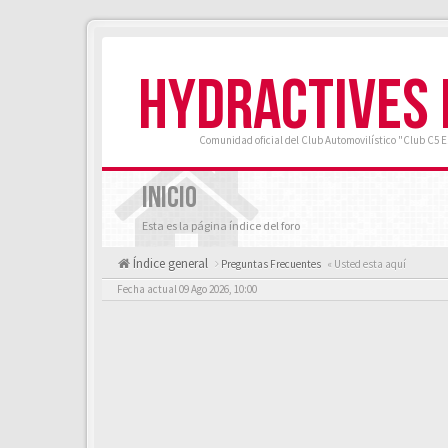
HYDRACTIVES
Comunidad oficial del Club Automovilístico "Club C5 
INICIO
Esta es la página índice del foro
Índice general
Preguntas Frecuentes
« Usted esta aquí
Fecha actual 09 Ago 2026, 10:00