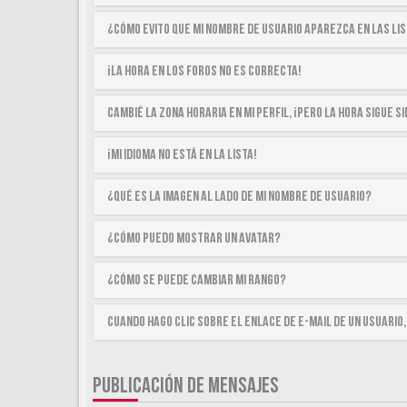
¿Cómo evito que mi nombre de usuario aparezca en las li
¡La hora en los foros no es correcta!
Cambié la zona horaria en mi perfil, ¡pero la hora sigue 
¡Mi idioma no está en la lista!
¿Qué es la imagen al lado de mi nombre de usuario?
¿Cómo puedo mostrar un avatar?
¿Cómo se puede cambiar mi rango?
Cuando hago clic sobre el enlace de e-mail de un usuario,
PUBLICACIÓN DE MENSAJES