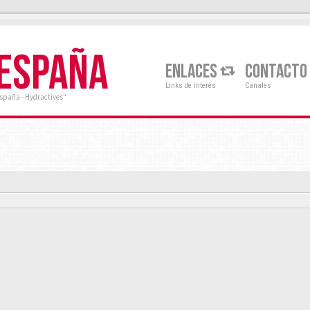
 ESPAÑA
ENLACES
CONTACTO
Links de interés
Canales
España - Hydractives"