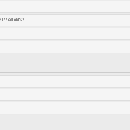
entes colores?
o!