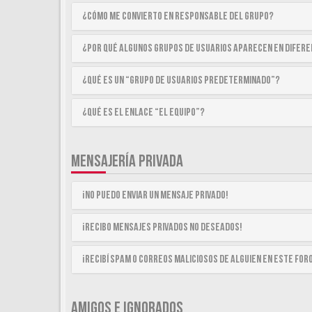
¿Cómo me convierto en Responsable del Grupo?
¿Por qué algunos Grupos de Usuarios aparecen en difer
¿Qué es un “Grupo de Usuarios predeterminado”?
¿Qué es el enlace “El equipo”?
MENSAJERÍA PRIVADA
¡No puedo enviar un mensaje privado!
¡Recibo mensajes privados no deseados!
¡Recibí spam o correos maliciosos de alguien en este for
AMIGOS E IGNORADOS