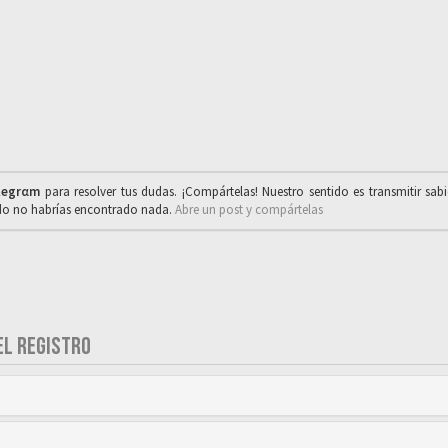
legrαm
para resolver tus dudas. ¡Compártelas! Nuestro sentido es transmitir sab
ado no habrías encontrado nada.
Abre un post y compártelas
EL REGISTRO