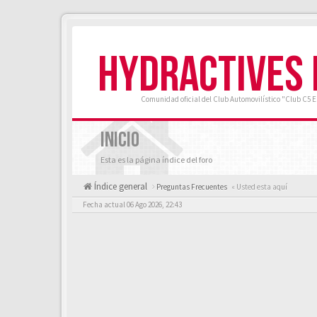
HYDRACTIVES
Comunidad oficial del Club Automovilístico "Club C5 
INICIO
Esta es la página índice del foro
Índice general
Preguntas Frecuentes
« Usted esta aquí
Fecha actual 06 Ago 2026, 22:43