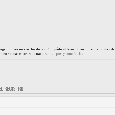
legrαm
para resolver tus dudas. ¡Compártelas! Nuestro sentido es transmitir sab
ado no habrías encontrado nada.
Abre un post y compártelas
EL REGISTRO