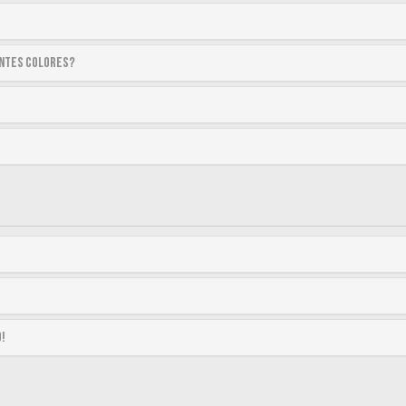
entes colores?
o!