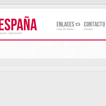
 ESPAÑA
ENLACES
CONTACTO
Links de interés
Canales
España - Hydractives"