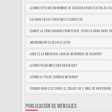
¿Cómo evito que mi nombre de usuario aparezca en las li
¡La hora en los foros no es correcta!
Cambié la zona horaria en mi perfil, ¡pero la hora sigue 
¡Mi idioma no está en la lista!
¿Qué es la imagen al lado de mi nombre de usuario?
¿Cómo puedo mostrar un avatar?
¿Cómo se puede cambiar mi rango?
Cuando hago clic sobre el enlace de e-mail de un usuario,
PUBLICACIÓN DE MENSAJES