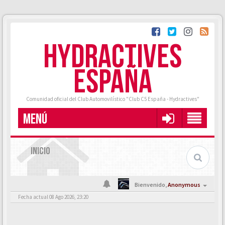
HYDRACTIVES
ESPAÑA
Comunidad oficial del Club Automovilístico "Club C5 España - Hydractives"
MENÚ
INICIO
Bienvenido,
Anonymous
Fecha actual 08 Ago 2026, 23:20