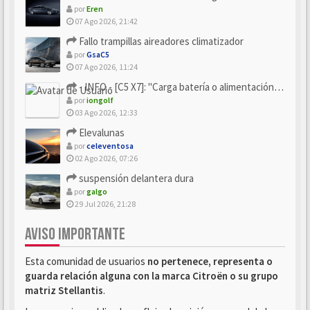
por
Eren
07 Ago 2026, 21:42
Fallo trampillas aireadores climatizador
por
GsaC5
07 Ago 2026, 11:24
- INFO - [C5 X7]: "Carga batería o alimentación eléctri...
por
iongolf
03 Ago 2026, 12:33
Elevalunas
por
celeventosa
02 Ago 2026, 07:26
suspensión delantera dura
por
galgo
29 Jul 2026, 21:28
AVISO IMPORTANTE
Esta comunidad de usuarios
no pertenece, representa o
guarda relación alguna con la marca Citroën o su grupo
matriz Stellantis
.