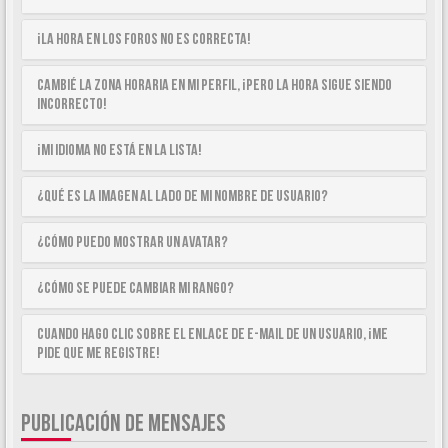
¡La hora en los foros no es correcta!
Cambié la zona horaria en mi perfil, ¡pero la hora sigue siendo
incorrecto!
¡Mi idioma no está en la lista!
¿Qué es la imagen al lado de mi nombre de usuario?
¿Cómo puedo mostrar un avatar?
¿Cómo se puede cambiar mi rango?
Cuando hago clic sobre el enlace de e-mail de un usuario, ¡me
pide que me registre!
PUBLICACIÓN DE MENSAJES