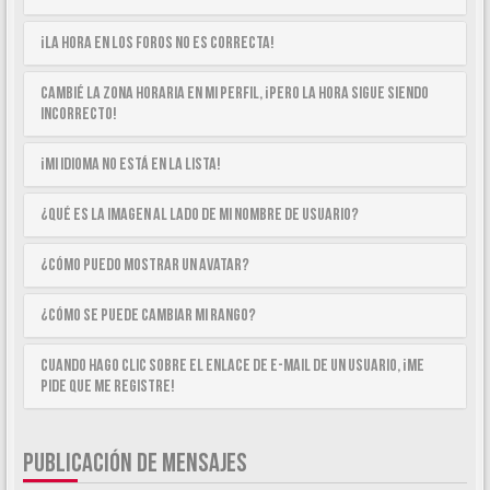
¡La hora en los foros no es correcta!
Cambié la zona horaria en mi perfil, ¡pero la hora sigue siendo
incorrecto!
¡Mi idioma no está en la lista!
¿Qué es la imagen al lado de mi nombre de usuario?
¿Cómo puedo mostrar un avatar?
¿Cómo se puede cambiar mi rango?
Cuando hago clic sobre el enlace de e-mail de un usuario, ¡me
pide que me registre!
PUBLICACIÓN DE MENSAJES