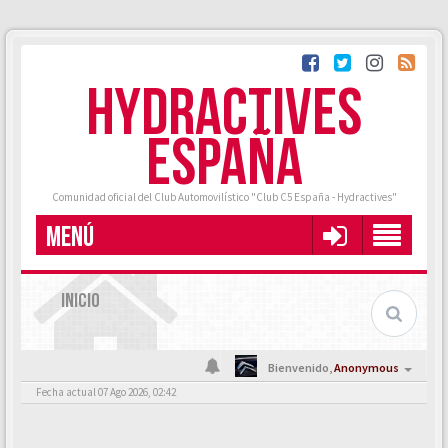
HYDRACTIVES
ESPAÑA
Comunidad oficial del Club Automovilístico "Club C5 España - Hydractives"
MENÚ
INICIO
Bienvenido,
Anonymous
Fecha actual 07 Ago 2026, 02:42