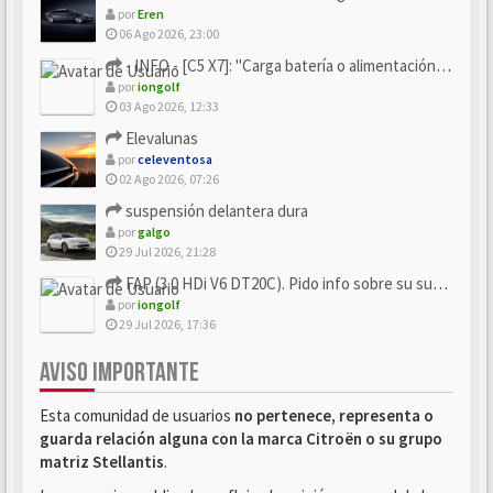
por
Eren
06 Ago 2026, 23:00
- INFO - [C5 X7]: "Carga batería o alimentación eléctri...
por
iongolf
03 Ago 2026, 12:33
Elevalunas
por
celeventosa
02 Ago 2026, 07:26
suspensión delantera dura
por
galgo
29 Jul 2026, 21:28
FAP (3.0 HDi V6 DT20C). Pido info sobre su sustitución
por
iongolf
29 Jul 2026, 17:36
AVISO IMPORTANTE
Esta comunidad de usuarios
no pertenece, representa o
guarda relación alguna con la marca Citroën o su grupo
matriz Stellantis
.