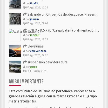
por
GsaC5
07 Ago 2026, 11:24
Salvando un Citroën C5 del desguace: Presentación y seguimiento
por
joinzin
07 Ago 2026, 09:09
- INFO - [C5 X7]: "Carga batería o alimentación eléctri...
por
iongolf
03 Ago 2026, 12:33
Elevalunas
por
celeventosa
02 Ago 2026, 07:26
suspensión delantera dura
por
galgo
29 Jul 2026, 21:28
AVISO IMPORTANTE
Esta comunidad de usuarios
no pertenece, representa o
guarda relación alguna con la marca Citroën o su grupo
matriz Stellantis
.