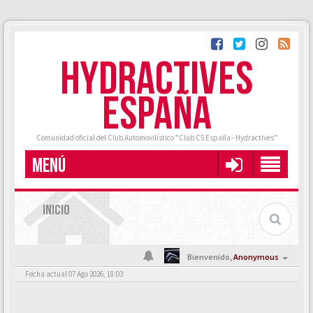
HYDRACTIVES
ESPAÑA
Comunidad oficial del Club Automovilístico "Club C5 España - Hydractives"
MENÚ
INICIO
Bienvenido,
Anonymous
Fecha actual 07 Ago 2026, 18:03