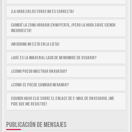
¡La hora en los foros no es correcta!
Cambié la zona horaria en mi perfil, ¡pero la hora sigue siendo
incorrecto!
¡Mi idioma no está en la lista!
¿Qué es la imagen al lado de mi nombre de usuario?
¿Cómo puedo mostrar un avatar?
¿Cómo se puede cambiar mi rango?
Cuando hago clic sobre el enlace de e-mail de un usuario, ¡me
pide que me registre!
PUBLICACIÓN DE MENSAJES