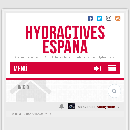
HYDRACTIVES
ESPAÑA
Comunidad oficial del Club Automovilístico "Club C5 España - Hydractives"
MENÚ
INICIO
Bienvenido,
Anonymous
Fecha actual 06 Ago 2026, 23:15