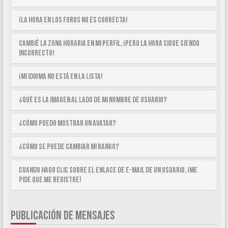
¡La hora en los foros no es correcta!
Cambié la zona horaria en mi perfil, ¡pero la hora sigue siendo
incorrecto!
¡Mi idioma no está en la lista!
¿Qué es la imagen al lado de mi nombre de usuario?
¿Cómo puedo mostrar un avatar?
¿Cómo se puede cambiar mi rango?
Cuando hago clic sobre el enlace de e-mail de un usuario, ¡me
pide que me registre!
PUBLICACIÓN DE MENSAJES