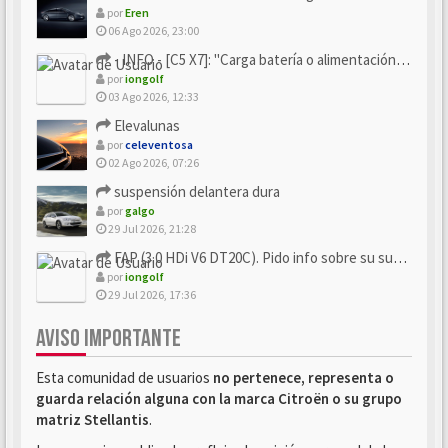
por
Eren
06 Ago 2026, 23:00
- INFO - [C5 X7]: "Carga batería o alimentación eléctri...
por
iongolf
03 Ago 2026, 12:33
Elevalunas
por
celeventosa
02 Ago 2026, 07:26
suspensión delantera dura
por
galgo
29 Jul 2026, 21:28
FAP (3.0 HDi V6 DT20C). Pido info sobre su sustitución
por
iongolf
29 Jul 2026, 17:36
AVISO IMPORTANTE
Esta comunidad de usuarios
no pertenece, representa o
guarda relación alguna con la marca Citroën o su grupo
matriz Stellantis
.