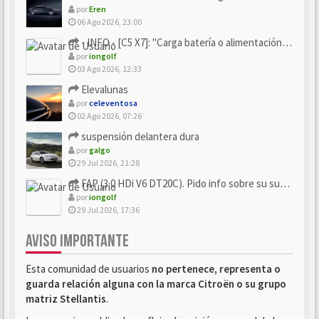
por
Eren
06 Ago 2026, 23:00
- INFO - [C5 X7]: "Carga batería o alimentación eléctri...
por
iongolf
03 Ago 2026, 12:33
Elevalunas
por
celeventosa
02 Ago 2026, 07:26
suspensión delantera dura
por
galgo
29 Jul 2026, 21:28
FAP (3.0 HDi V6 DT20C). Pido info sobre su sustitución
por
iongolf
29 Jul 2026, 17:36
AVISO IMPORTANTE
Esta comunidad de usuarios
no pertenece, representa o
guarda relación alguna con la marca Citroën o su grupo
matriz Stellantis
.