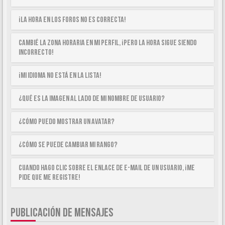
¡La hora en los foros no es correcta!
Cambié la zona horaria en mi perfil, ¡pero la hora sigue siendo
incorrecto!
¡Mi idioma no está en la lista!
¿Qué es la imagen al lado de mi nombre de usuario?
¿Cómo puedo mostrar un avatar?
¿Cómo se puede cambiar mi rango?
Cuando hago clic sobre el enlace de e-mail de un usuario, ¡me
pide que me registre!
PUBLICACIÓN DE MENSAJES