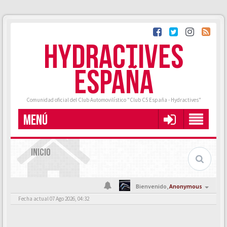
HYDRACTIVES
ESPAÑA
Comunidad oficial del Club Automovilístico "Club C5 España - Hydractives"
MENÚ
INICIO
Bienvenido,
Anonymous
Fecha actual 07 Ago 2026, 04:32