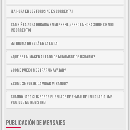
¡La hora en los foros no es correcta!
Cambié la zona horaria en mi perfil, ¡pero la hora sigue siendo
incorrecto!
¡Mi idioma no está en la lista!
¿Qué es la imagen al lado de mi nombre de usuario?
¿Cómo puedo mostrar un avatar?
¿Cómo se puede cambiar mi rango?
Cuando hago clic sobre el enlace de e-mail de un usuario, ¡me
pide que me registre!
PUBLICACIÓN DE MENSAJES