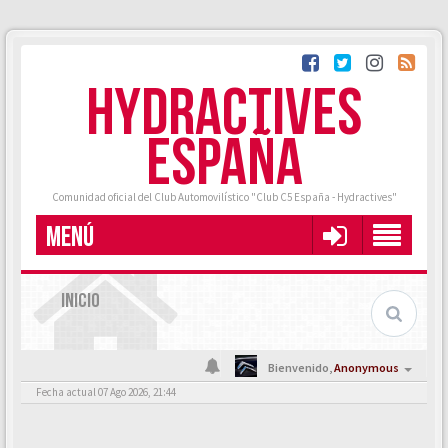
HYDRACTIVES
ESPAÑA
Comunidad oficial del Club Automovilístico "Club C5 España - Hydractives"
MENÚ
INICIO
Bienvenido,
Anonymous
Fecha actual 07 Ago 2026, 21:44