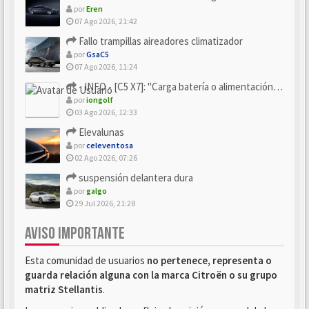
por
Eren
07 Ago 2026, 21:42
Fallo trampillas aireadores climatizador
por
GsaC5
07 Ago 2026, 11:24
- INFO - [C5 X7]: "Carga batería o alimentación eléctri...
por
iongolf
03 Ago 2026, 12:33
Elevalunas
por
celeventosa
02 Ago 2026, 07:26
suspensión delantera dura
por
galgo
29 Jul 2026, 21:28
AVISO IMPORTANTE
Esta comunidad de usuarios
no pertenece, representa o
guarda relación alguna con la marca Citroën o su grupo
matriz Stellantis
.