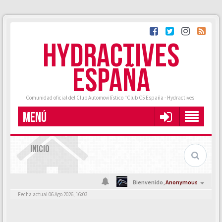
HYDRACTIVES
ESPAÑA
Comunidad oficial del Club Automovilístico "Club C5 España - Hydractives"
MENÚ
INICIO
Bienvenido,
Anonymous
Fecha actual 06 Ago 2026, 16:03