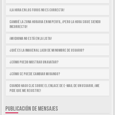
¡La hora en los foros no es correcta!
Cambié la zona horaria en mi perfil, ¡pero la hora sigue siendo
incorrecto!
¡Mi idioma no está en la lista!
¿Qué es la imagen al lado de mi nombre de usuario?
¿Cómo puedo mostrar un avatar?
¿Cómo se puede cambiar mi rango?
Cuando hago clic sobre el enlace de e-mail de un usuario, ¡me
pide que me registre!
PUBLICACIÓN DE MENSAJES