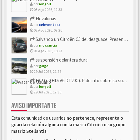
por
iongolf
03 Ago 2026, 12:33
Elevalunas
por
celeventosa
02 Ago 2026, 07:26
Salvando un Citroën C5 del desguace: Presentación y seguimiento
por
mcaxantia
01 Ago 2026, 18:23
suspensión delantera dura
por
galgo
29 Jul 2026, 21:28
FAP (3.0 HDi V6 DT20C). Pido info sobre su sustitución
por
iongolf
29 Jul 2026, 17:36
AVISO IMPORTANTE
Esta comunidad de usuarios
no pertenece, representa o
guarda relación alguna con la marca Citroën o su grupo
matriz Stellantis
.