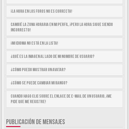
¡La hora en los foros no es correcta!
Cambié la zona horaria en mi perfil, ¡pero la hora sigue siendo
incorrecto!
¡Mi idioma no está en la lista!
¿Qué es la imagen al lado de mi nombre de usuario?
¿Cómo puedo mostrar un avatar?
¿Cómo se puede cambiar mi rango?
Cuando hago clic sobre el enlace de e-mail de un usuario, ¡me
pide que me registre!
PUBLICACIÓN DE MENSAJES