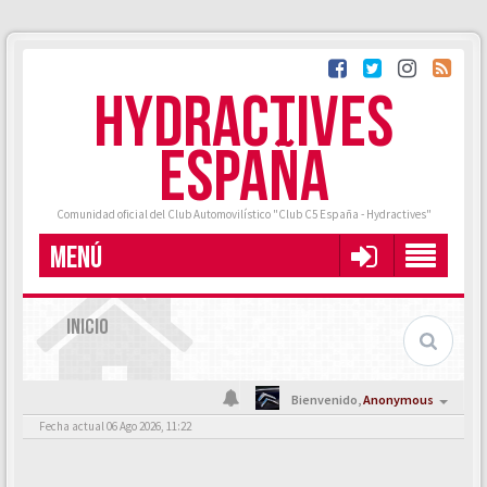
HYDRACTIVES
ESPAÑA
Comunidad oficial del Club Automovilístico "Club C5 España - Hydractives"
MENÚ
INICIO
Bienvenido,
Anonymous
Fecha actual 06 Ago 2026, 11:22