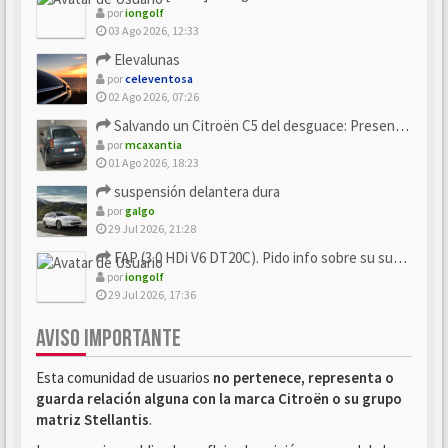
por
iongolf
03 Ago 2026, 12:33
Elevalunas
por
celeventosa
02 Ago 2026, 07:26
Salvando un Citroën C5 del desguace: Presentación y seguimiento
por
mcaxantia
01 Ago 2026, 18:23
suspensión delantera dura
por
galgo
29 Jul 2026, 21:28
FAP (3.0 HDi V6 DT20C). Pido info sobre su sustitución
por
iongolf
29 Jul 2026, 17:36
AVISO IMPORTANTE
Esta comunidad de usuarios
no pertenece, representa o
guarda relación alguna con la marca Citroën o su grupo
matriz Stellantis
.