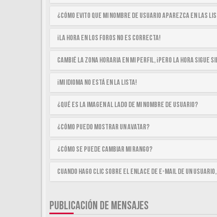
¿Cómo evito que mi nombre de usuario aparezca en las li
¡La hora en los foros no es correcta!
Cambié la zona horaria en mi perfil, ¡pero la hora sigue 
¡Mi idioma no está en la lista!
¿Qué es la imagen al lado de mi nombre de usuario?
¿Cómo puedo mostrar un avatar?
¿Cómo se puede cambiar mi rango?
Cuando hago clic sobre el enlace de e-mail de un usuario,
PUBLICACIÓN DE MENSAJES