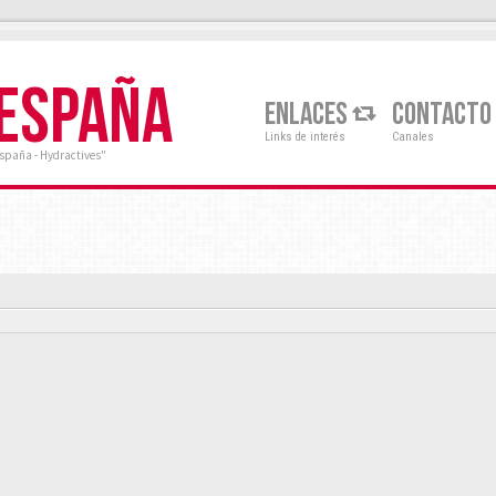
 ESPAÑA
ENLACES
CONTACTO
Links de interés
Canales
España - Hydractives"