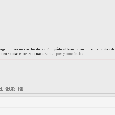
legrαm
para resolver tus dudas. ¡Compártelas! Nuestro sentido es transmitir sab
ado no habrías encontrado nada.
Abre un post y compártelas
EL REGISTRO