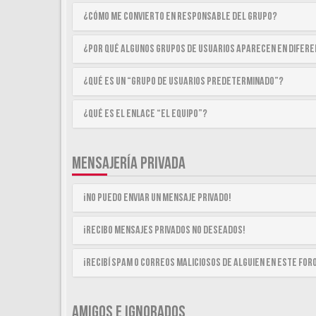
¿Cómo me convierto en Responsable del Grupo?
¿Por qué algunos Grupos de Usuarios aparecen en difer
¿Qué es un “Grupo de Usuarios predeterminado”?
¿Qué es el enlace “El equipo”?
MENSAJERÍA PRIVADA
¡No puedo enviar un mensaje privado!
¡Recibo mensajes privados no deseados!
¡Recibí spam o correos maliciosos de alguien en este for
AMIGOS E IGNORADOS