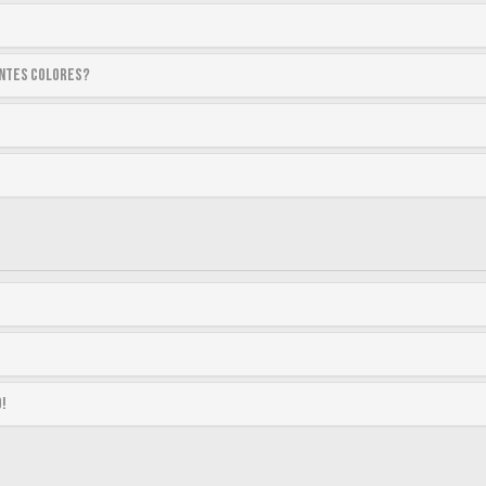
entes colores?
o!