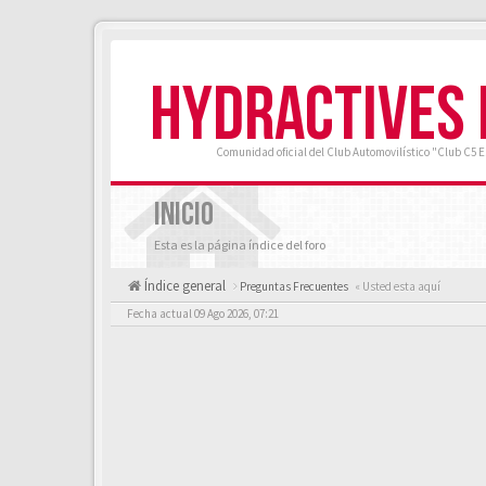
HYDRACTIVES
Comunidad oficial del Club Automovilístico "Club C5 
INICIO
Esta es la página índice del foro
Índice general
Preguntas Frecuentes
« Usted esta aquí
Fecha actual 09 Ago 2026, 07:21