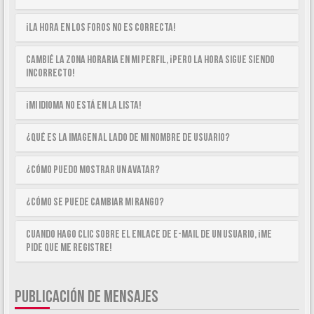
¡La hora en los foros no es correcta!
Cambié la zona horaria en mi perfil, ¡pero la hora sigue siendo
incorrecto!
¡Mi idioma no está en la lista!
¿Qué es la imagen al lado de mi nombre de usuario?
¿Cómo puedo mostrar un avatar?
¿Cómo se puede cambiar mi rango?
Cuando hago clic sobre el enlace de e-mail de un usuario, ¡me
pide que me registre!
PUBLICACIÓN DE MENSAJES