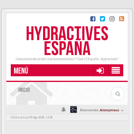
HYDRACTIVES
ESPAÑA
Comunidad oficial del Club Automovilístico "Club C5 España - Hydractives"
MENÚ
INICIO
Bienvenido,
Anonymous
Fecha actual 09 Ago 2026, 13:38