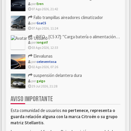
por
Eren
07 Ago 2026, 21:42
Fallo trampillas aireadores climatizador
por
GsaC5
07 Ago 2026, 11:24
- INFO - [C5 X7]: "Carga batería o alimentación eléctri...
por
iongolf
03 Ago 2026, 12:33
Elevalunas
por
celeventosa
02 Ago 2026, 07:26
suspensión delantera dura
por
galgo
29 Jul 2026, 21:28
AVISO IMPORTANTE
Esta comunidad de usuarios
no pertenece, representa o
guarda relación alguna con la marca Citroën o su grupo
matriz Stellantis
.