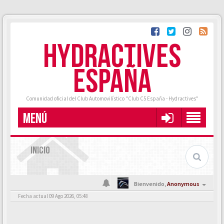
HYDRACTIVES
ESPAÑA
Comunidad oficial del Club Automovilístico "Club C5 España - Hydractives"
MENÚ
INICIO
Bienvenido,
Anonymous
Fecha actual 09 Ago 2026, 05:48