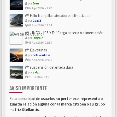
por
Eren
07 Ago 2026, 21:42
Fallo trampillas aireadores climatizador
por
GsaC5
07 Ago 2026, 11:24
- INFO - [C5 X7]: "Carga batería o alimentación eléctri...
por
iongolf
03 Ago 2026, 12:33
Elevalunas
por
celeventosa
02 Ago 2026, 07:26
suspensión delantera dura
por
galgo
29 Jul 2026, 21:28
AVISO IMPORTANTE
Esta comunidad de usuarios
no pertenece, representa o
guarda relación alguna con la marca Citroën o su grupo
matriz Stellantis
.