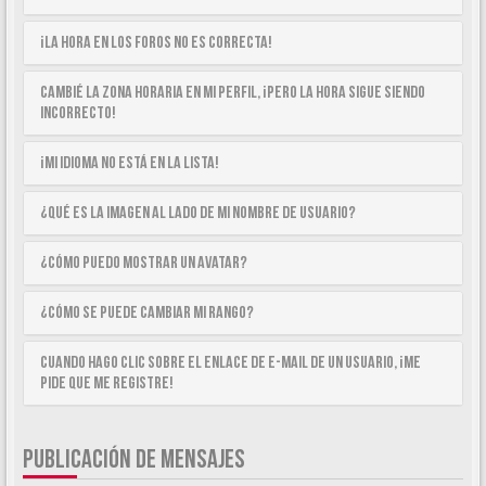
¡La hora en los foros no es correcta!
Cambié la zona horaria en mi perfil, ¡pero la hora sigue siendo
incorrecto!
¡Mi idioma no está en la lista!
¿Qué es la imagen al lado de mi nombre de usuario?
¿Cómo puedo mostrar un avatar?
¿Cómo se puede cambiar mi rango?
Cuando hago clic sobre el enlace de e-mail de un usuario, ¡me
pide que me registre!
PUBLICACIÓN DE MENSAJES