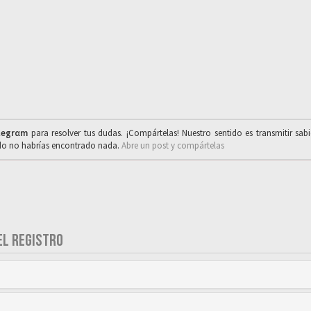
legrαm
para resolver tus dudas. ¡Compártelas! Nuestro sentido es transmitir sab
ado no habrías encontrado nada.
Abre un post y compártelas
EL REGISTRO