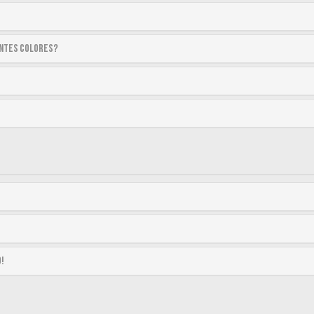
entes colores?
o!