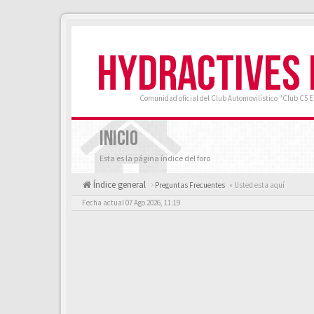
HYDRACTIVES
Comunidad oficial del Club Automovilístico "Club C5 
INICIO
Esta es la página índice del foro
Índice general
Preguntas Frecuentes
« Usted esta aquí
Fecha actual 07 Ago 2026, 11:19