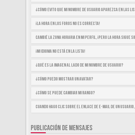
¿Cómo evito que mi nombre de usuario aparezca en las li
¡La hora en los foros no es correcta!
Cambié la zona horaria en mi perfil, ¡pero la hora sigue 
¡Mi idioma no está en la lista!
¿Qué es la imagen al lado de mi nombre de usuario?
¿Cómo puedo mostrar un avatar?
¿Cómo se puede cambiar mi rango?
Cuando hago clic sobre el enlace de e-mail de un usuario,
PUBLICACIÓN DE MENSAJES