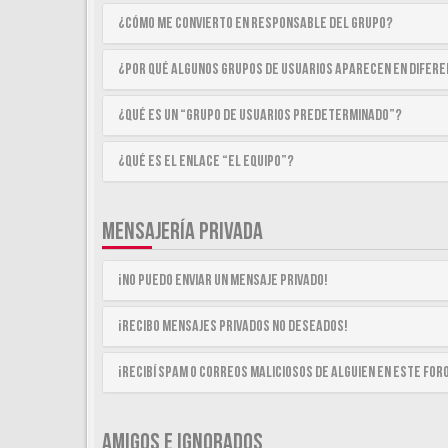
¿Cómo me convierto en Responsable del Grupo?
¿Por qué algunos Grupos de Usuarios aparecen en difer
¿Qué es un “Grupo de Usuarios predeterminado”?
¿Qué es el enlace “El equipo”?
MENSAJERÍA PRIVADA
¡No puedo enviar un mensaje privado!
¡Recibo mensajes privados no deseados!
¡Recibí spam o correos maliciosos de alguien en este for
AMIGOS E IGNORADOS