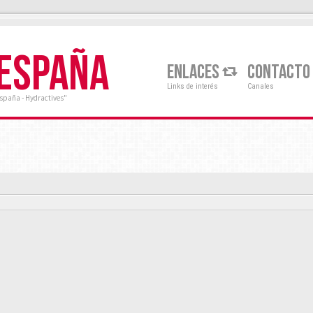
 ESPAÑA
ENLACES
CONTACTO
Links de interés
Canales
España - Hydractives"