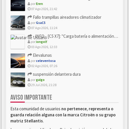
por
Eren
07 Ago 2026, 21:42
Fallo trampillas aireadores climatizador
por
GsaC5
07 Ago 2026, 11:24
- INFO - [C5 X7]: "Carga batería o alimentación eléctri...
por
iongolf
03 Ago 2026, 12:33
Elevalunas
por
celeventosa
02 Ago 2026, 07:26
suspensión delantera dura
por
galgo
29 Jul 2026, 21:28
AVISO IMPORTANTE
Esta comunidad de usuarios
no pertenece, representa o
guarda relación alguna con la marca Citroën o su grupo
matriz Stellantis
.