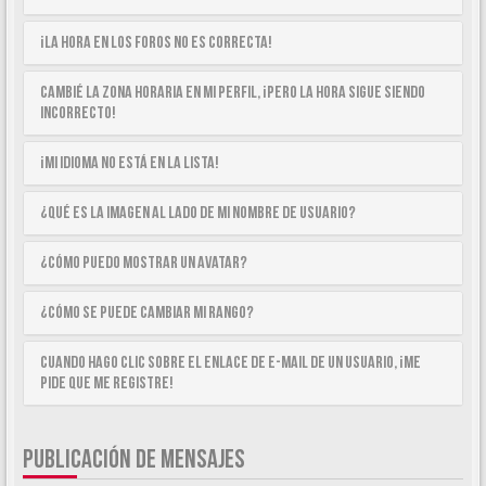
¡La hora en los foros no es correcta!
Cambié la zona horaria en mi perfil, ¡pero la hora sigue siendo
incorrecto!
¡Mi idioma no está en la lista!
¿Qué es la imagen al lado de mi nombre de usuario?
¿Cómo puedo mostrar un avatar?
¿Cómo se puede cambiar mi rango?
Cuando hago clic sobre el enlace de e-mail de un usuario, ¡me
pide que me registre!
PUBLICACIÓN DE MENSAJES