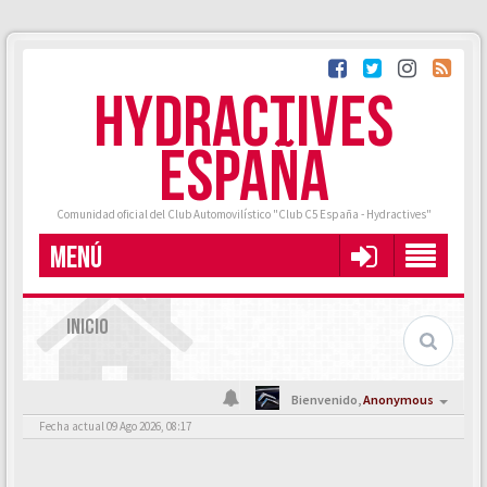
HYDRACTIVES
ESPAÑA
Comunidad oficial del Club Automovilístico "Club C5 España - Hydractives"
MENÚ
INICIO
Bienvenido,
Anonymous
Fecha actual 09 Ago 2026, 08:17