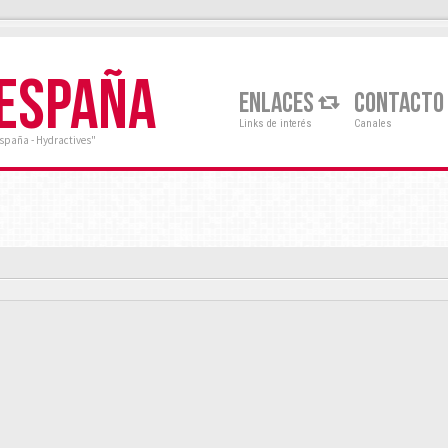
 ESPAÑA
ENLACES
CONTACTO
Links de interés
Canales
España - Hydractives"