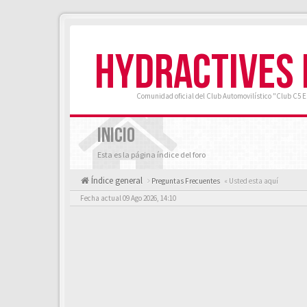
HYDRACTIVES
Comunidad oficial del Club Automovilístico "Club C5 
INICIO
Esta es la página índice del foro
Índice general
Preguntas Frecuentes
« Usted esta aquí
Fecha actual 09 Ago 2026, 14:10