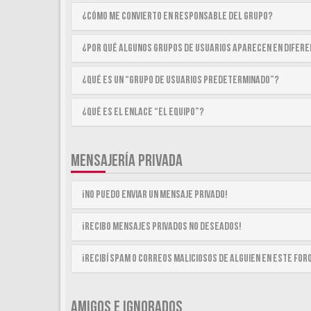
¿Cómo me convierto en Responsable del Grupo?
¿Por qué algunos Grupos de Usuarios aparecen en difer
¿Qué es un “Grupo de Usuarios predeterminado”?
¿Qué es el enlace “El equipo”?
MENSAJERÍA PRIVADA
¡No puedo enviar un mensaje privado!
¡Recibo mensajes privados no deseados!
¡Recibí spam o correos maliciosos de alguien en este for
AMIGOS E IGNORADOS