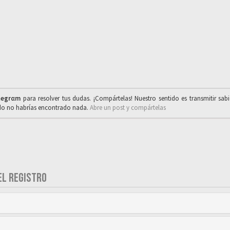
legrαm
para resolver tus dudas. ¡Compártelas! Nuestro sentido es transmitir sab
ado no habrías encontrado nada.
Abre un post y compártelas
EL REGISTRO