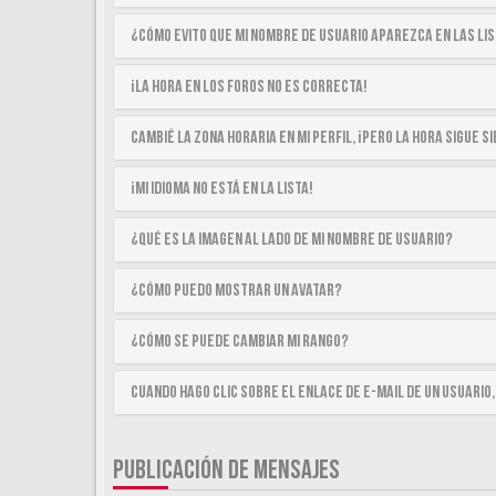
¿Cómo evito que mi nombre de usuario aparezca en las li
¡La hora en los foros no es correcta!
Cambié la zona horaria en mi perfil, ¡pero la hora sigue 
¡Mi idioma no está en la lista!
¿Qué es la imagen al lado de mi nombre de usuario?
¿Cómo puedo mostrar un avatar?
¿Cómo se puede cambiar mi rango?
Cuando hago clic sobre el enlace de e-mail de un usuario,
PUBLICACIÓN DE MENSAJES