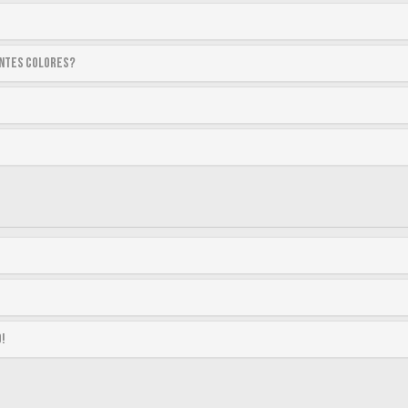
entes colores?
o!