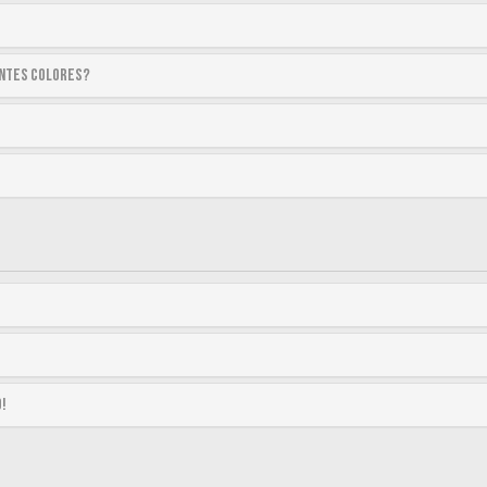
entes colores?
o!