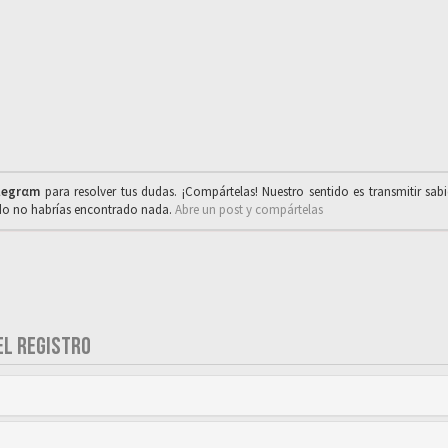
legrαm
para resolver tus dudas. ¡Compártelas! Nuestro sentido es transmitir sab
ado no habrías encontrado nada.
Abre un post y compártelas
EL REGISTRO