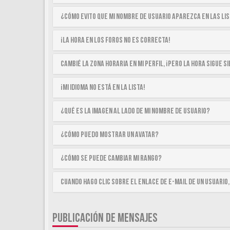
¿Cómo evito que mi nombre de usuario aparezca en las li
¡La hora en los foros no es correcta!
Cambié la zona horaria en mi perfil, ¡pero la hora sigue 
¡Mi idioma no está en la lista!
¿Qué es la imagen al lado de mi nombre de usuario?
¿Cómo puedo mostrar un avatar?
¿Cómo se puede cambiar mi rango?
Cuando hago clic sobre el enlace de e-mail de un usuario,
PUBLICACIÓN DE MENSAJES