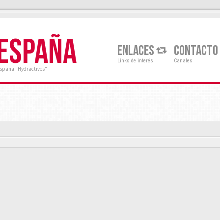
 ESPAÑA
ENLACES
CONTACTO
Links de interés
Canales
España - Hydractives"