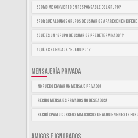
¿Cómo me convierto en Responsable del Grupo?
¿Por qué algunos Grupos de Usuarios aparecen en difer
¿Qué es un “Grupo de Usuarios predeterminado”?
¿Qué es el enlace “El equipo”?
MENSAJERÍA PRIVADA
¡No puedo enviar un mensaje privado!
¡Recibo mensajes privados no deseados!
¡Recibí spam o correos maliciosos de alguien en este for
AMIGOS E IGNORADOS