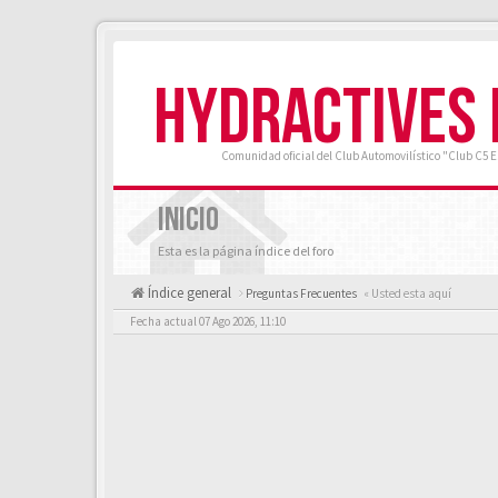
HYDRACTIVES
Comunidad oficial del Club Automovilístico "Club C5 
INICIO
Esta es la página índice del foro
Índice general
Preguntas Frecuentes
« Usted esta aquí
Fecha actual 07 Ago 2026, 11:10