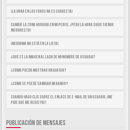
¡La hora en los foros no es correcta!
Cambié la zona horaria en mi perfil, ¡pero la hora sigue siendo
incorrecto!
¡Mi idioma no está en la lista!
¿Qué es la imagen al lado de mi nombre de usuario?
¿Cómo puedo mostrar un avatar?
¿Cómo se puede cambiar mi rango?
Cuando hago clic sobre el enlace de e-mail de un usuario, ¡me
pide que me registre!
PUBLICACIÓN DE MENSAJES