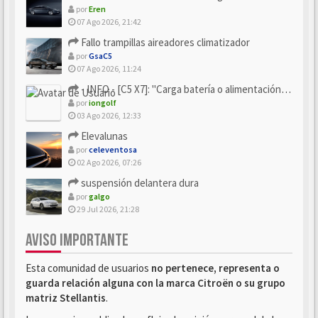
por
Eren
07 Ago 2026, 21:42
Fallo trampillas aireadores climatizador
por
GsaC5
07 Ago 2026, 11:24
- INFO - [C5 X7]: "Carga batería o alimentación eléctri...
por
iongolf
03 Ago 2026, 12:33
Elevalunas
por
celeventosa
02 Ago 2026, 07:26
suspensión delantera dura
por
galgo
29 Jul 2026, 21:28
AVISO IMPORTANTE
Esta comunidad de usuarios
no pertenece, representa o
guarda relación alguna con la marca Citroën o su grupo
matriz Stellantis
.