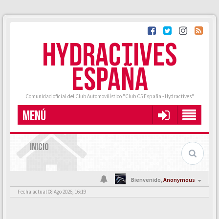
HYDRACTIVES
ESPAÑA
Comunidad oficial del Club Automovilístico "Club C5 España - Hydractives"
MENÚ
INICIO
Bienvenido,
Anonymous
Fecha actual 08 Ago 2026, 16:19