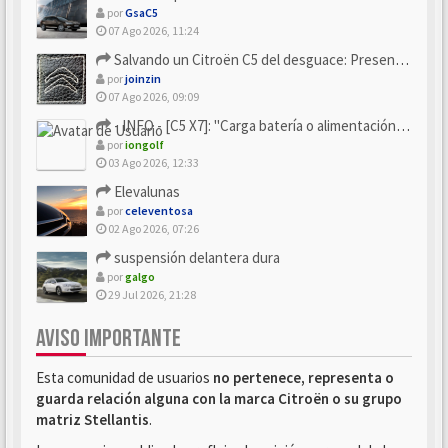
por
GsaC5
07 Ago 2026, 11:24
Salvando un Citroën C5 del desguace: Presentación y seguimiento
por
joinzin
07 Ago 2026, 09:09
- INFO - [C5 X7]: "Carga batería o alimentación eléctri...
por
iongolf
03 Ago 2026, 12:33
Elevalunas
por
celeventosa
02 Ago 2026, 07:26
suspensión delantera dura
por
galgo
29 Jul 2026, 21:28
AVISO IMPORTANTE
Esta comunidad de usuarios
no pertenece, representa o
guarda relación alguna con la marca Citroën o su grupo
matriz Stellantis
.