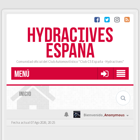
HYDRACTIVES
ESPAÑA
Comunidad oficial del Club Automovilístico "Club C5 España - Hydractives"
MENÚ
INICIO
Bienvenido,
Anonymous
Fecha actual 07 Ago 2026, 20:25