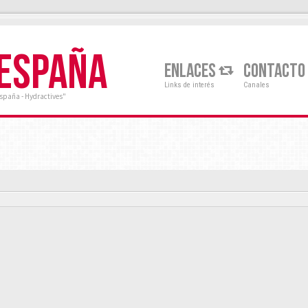
 ESPAÑA
ENLACES
CONTACTO
Links de interés
Canales
España - Hydractives"