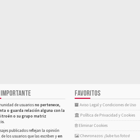
 IMPORTANTE
FAVORITOS
munidad de usuarios
no pertenece,
Aviso Legal y Condiciones de Uso
nta o guarda relación alguna con la
Política de Privacidad y Cookies
itroën o su grupo matriz
tis
.
Eliminar Cookies
ajes publicados reflejan la opinión
Chevronazos: ¡Sube tus fotos!
 de los usuarios que las escriben y
en