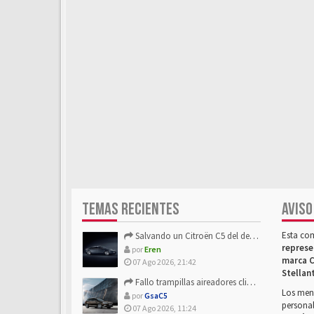
TEMAS RECIENTES
AVISO
Esta co
Salvando un Citroën C5 del desguace: Presentación y seguimiento
represe
por
Eren
marca C
07 Ago 2026, 21:42
Stellan
Fallo trampillas aireadores climatizador
Los mens
por
GsaC5
personal
07 Ago 2026, 11:24