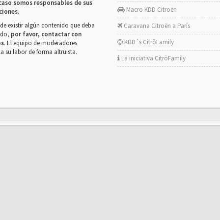
caso somos responsables de sus
Macro KDD Citroën
ciones
.
de existir algún contenido que deba
Caravana Citroën a París
rado,
por favor, contactar con
KDD´s CitröFamily
os
. El equipo de moderadores
la su labor de forma altruista.
La iniciativa CitröFamily