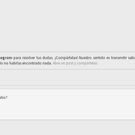
legrαm
para resolver tus dudas. ¡Compártelas! Nuestro sentido es transmitir sab
ado no habrías encontrado nada.
Abre un post y compártelas
itio?