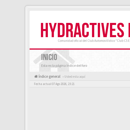
HYDRACTIVES
Comunidad oficial del Club Automovilístico "Club C5 
INICIO
Esta es la página índice del foro
Índice general
« Usted esta aquí
Fecha actual 07 Ago 2026, 23:21