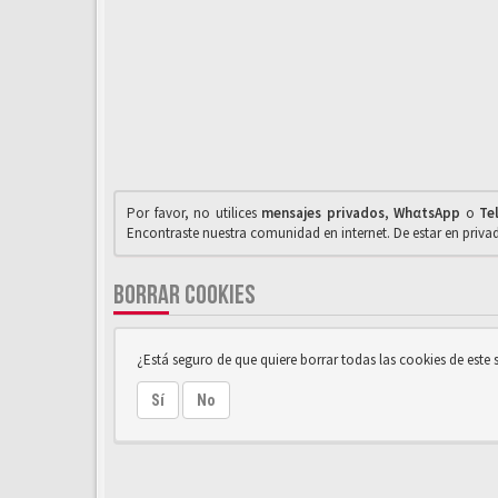
Por favor, no utilices
mensajes privados
,
WhαtsApp
o
Te
Encontraste nuestra comunidad en internet. De estar en priv
BORRAR COOKIES
¿Está seguro de que quiere borrar todas las cookies de este s
Sí
No