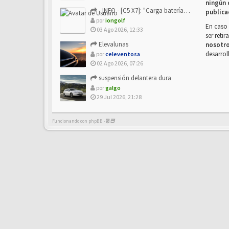
ningún 
- INFO - [C5 X7]: "Carga batería o alimentación eléctri...
publica
por
iongolf
En caso 
03 Ago 2026, 12:33
ser reti
Elevalunas
nosotr
desarrol
por
celeventosa
02 Ago 2026, 07:26
suspensión delantera dura
por
galgo
29 Jul 2026, 21:28
Funcionando con phpBB -