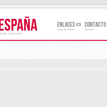
 ESPAÑA
ENLACES
CONTACTO
Links de interés
Canales
España - Hydractives"