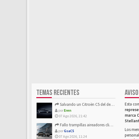
TEMAS RECIENTES
AVISO
Esta co
Salvando un Citroën C5 del desguace: Presentación y seguimiento
represe
por
Eren
marca C
07 Ago 2026, 21:42
Stellan
Fallo trampillas aireadores climatizador
Los mens
por
GsaC5
personal
07 Ago 2026, 11:24