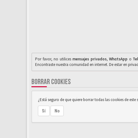
Por favor, no utilices
mensajes privados
,
WhαtsApp
o
Te
Encontraste nuestra comunidad en internet. De estar en priv
BORRAR COOKIES
¿Está seguro de que quiere borrar todas las cookies de este s
Sí
No