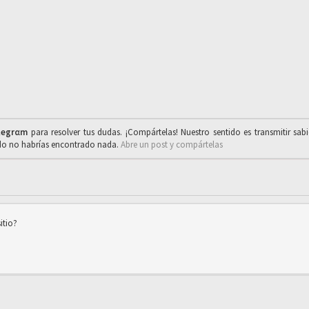
legrαm
para resolver tus dudas. ¡Compártelas! Nuestro sentido es transmitir sab
ado no habrías encontrado nada.
Abre un post y compártelas
itio?