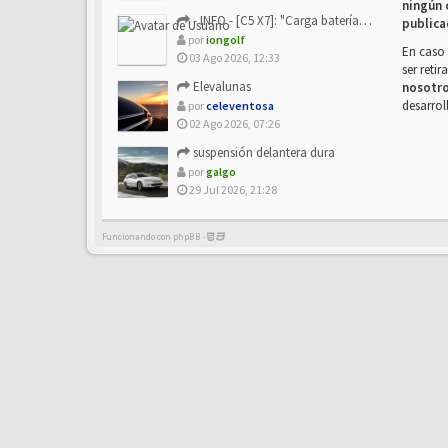
ningún 
- INFO - [C5 X7]: "Carga batería o alimentación eléctri...
publica
por
iongolf
En caso 
03 Ago 2026, 12:33
ser reti
Elevalunas
nosotr
desarrol
por
celeventosa
02 Ago 2026, 07:26
suspensión delantera dura
por
galgo
29 Jul 2026, 21:28
Funcionando con phpBB -