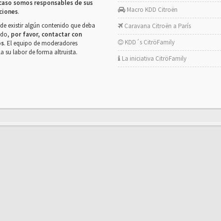
caso somos responsables de sus
Macro KDD Citroën
ciones
.
de existir algún contenido que deba
Caravana Citroën a París
rado,
por favor, contactar con
KDD´s CitröFamily
os
. El equipo de moderadores
la su labor de forma altruista.
La iniciativa CitröFamily