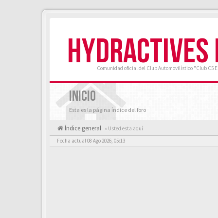
HYDRACTIVES
Comunidad oficial del Club Automovilístico "Club C5 
INICIO
Esta es la página índice del foro
Índice general
« Usted esta aquí
Fecha actual 08 Ago 2026, 05:13