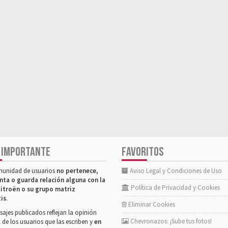
 IMPORTANTE
FAVORITOS
munidad de usuarios
no pertenece,
Aviso Legal y Condiciones de Uso
nta o guarda relación alguna con la
Política de Privacidad y Cookies
itroën o su grupo matriz
tis
.
Eliminar Cookies
ajes publicados reflejan la opinión
Chevronazos: ¡Sube tus fotos!
 de los usuarios que las escriben y
en