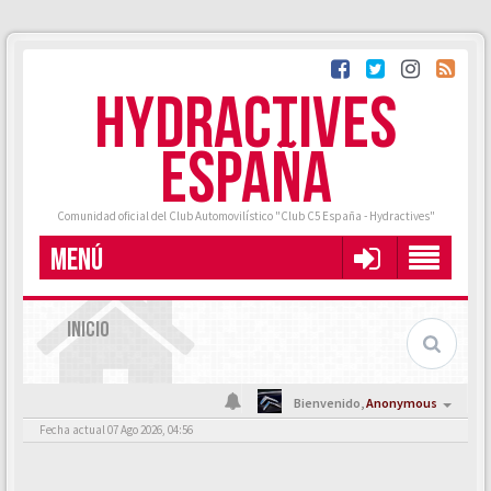
HYDRACTIVES
ESPAÑA
Comunidad oficial del Club Automovilístico "Club C5 España - Hydractives"
MENÚ
INICIO
Bienvenido,
Anonymous
Fecha actual 07 Ago 2026, 04:56