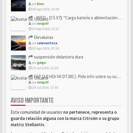
por
Eren
06 Ago 2026, 23:00
- INFO - [C5 X7]: "Carga batería o alimentación eléctri...
por
iongolf
03 Ago 2026, 12:33
Elevalunas
por
celeventosa
02 Ago 2026, 07:26
suspensión delantera dura
por
galgo
29 Jul 2026, 21:28
FAP (3.0 HDi V6 DT20C). Pido info sobre su sustitución
por
iongolf
29 Jul 2026, 17:36
AVISO IMPORTANTE
Esta comunidad de usuarios
no pertenece, representa o
guarda relación alguna con la marca Citroën o su grupo
matriz Stellantis
.