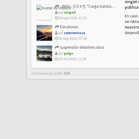
ningún 
- INFO - [C5 X7]: "Carga batería o alimentación eléctri...
publica
por
iongolf
En caso 
03 Ago 2026, 12:33
ser reti
Elevalunas
nosotr
desarrol
por
celeventosa
02 Ago 2026, 07:26
suspensión delantera dura
por
galgo
29 Jul 2026, 21:28
Funcionando con phpBB -