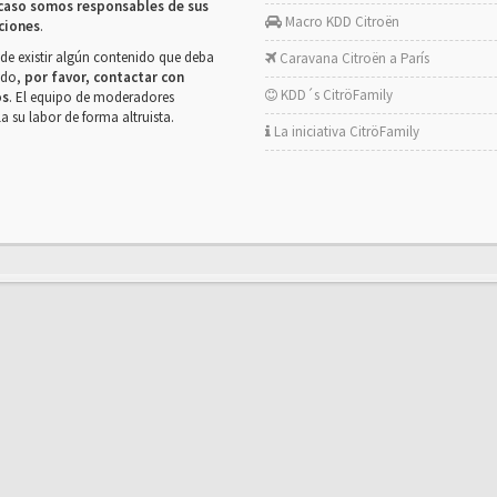
caso somos responsables de sus
Macro KDD Citroën
ciones
.
de existir algún contenido que deba
Caravana Citroën a París
rado,
por favor, contactar con
KDD´s CitröFamily
os
. El equipo de moderadores
la su labor de forma altruista.
La iniciativa CitröFamily