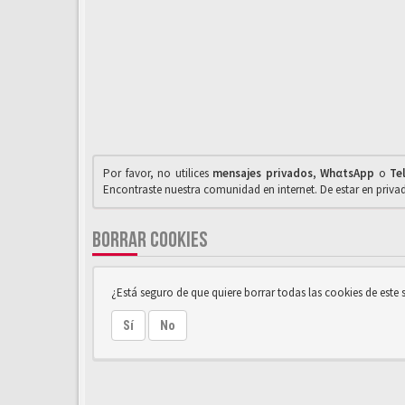
Por favor, no utilices
mensajes privados
,
WhαtsApp
o
Te
Encontraste nuestra comunidad en internet. De estar en priv
BORRAR COOKIES
¿Está seguro de que quiere borrar todas las cookies de este s
Sí
No