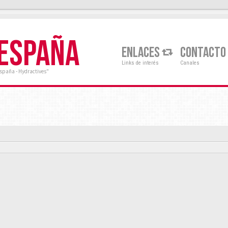
 ESPAÑA
ENLACES
CONTACTO
Links de interés
Canales
España - Hydractives"