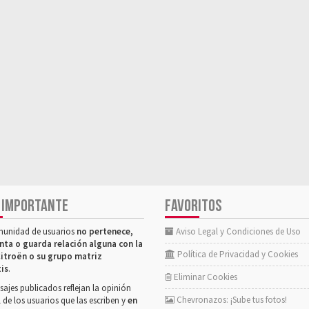
 IMPORTANTE
FAVORITOS
munidad de usuarios
no pertenece,
Aviso Legal y Condiciones de Uso
nta o guarda relación alguna con la
Política de Privacidad y Cookies
itroën o su grupo matriz
tis
.
Eliminar Cookies
ajes publicados reflejan la opinión
Chevronazos: ¡Sube tus fotos!
 de los usuarios que las escriben y
en