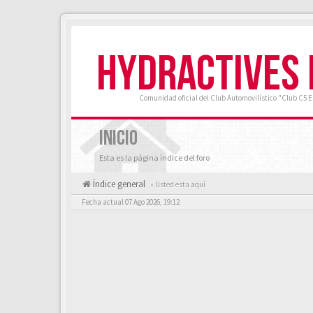
HYDRACTIVES
Comunidad oficial del Club Automovilístico "Club C5 
INICIO
Esta es la página índice del foro
Índice general
« Usted esta aquí
Fecha actual 07 Ago 2026, 19:12