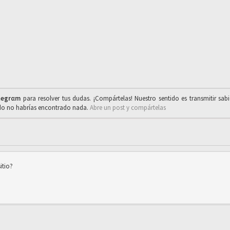
legrαm
para resolver tus dudas. ¡Compártelas! Nuestro sentido es transmitir sab
ado no habrías encontrado nada.
Abre un post y compártelas
itio?