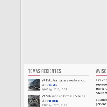
TEMAS RECIENTES
AVISO
Esta co
Fallo trampillas aireadores climatizador
represe
por
GsaC5
marca C
07 Ago 2026, 11:24
Stellan
Salvando un Citroën C5 del desguace: Presentación y seguimiento
Los mens
por
joinzin
personal
07 Ago 2026, 09:09