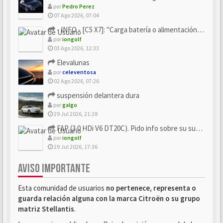
por
Pedro Perez
07 Ago 2026, 07:04
- INFO - [C5 X7]: "Carga batería o alimentación eléctri...
por
iongolf
03 Ago 2026, 12:33
Elevalunas
por
celeventosa
02 Ago 2026, 07:26
suspensión delantera dura
por
galgo
29 Jul 2026, 21:28
FAP (3.0 HDi V6 DT20C). Pido info sobre su sustitución
por
iongolf
29 Jul 2026, 17:36
AVISO IMPORTANTE
Esta comunidad de usuarios
no pertenece, representa o
guarda relación alguna con la marca Citroën o su grupo
matriz Stellantis
.