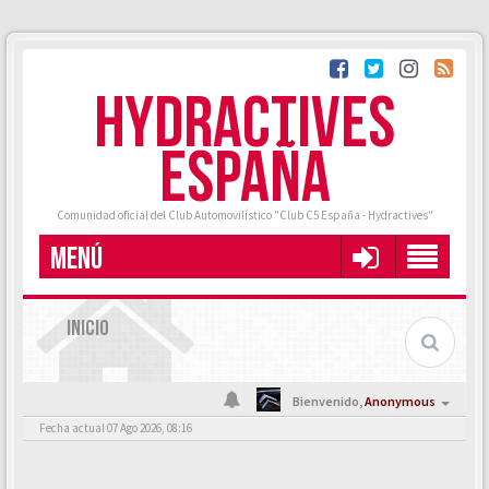
HYDRACTIVES
ESPAÑA
Comunidad oficial del Club Automovilístico "Club C5 España - Hydractives"
MENÚ
INICIO
Bienvenido,
Anonymous
Fecha actual 07 Ago 2026, 08:16