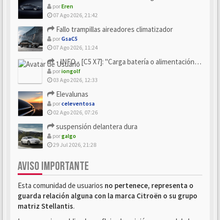
por
Eren
07 Ago 2026, 21:42
Fallo trampillas aireadores climatizador
por
GsaC5
07 Ago 2026, 11:24
- INFO - [C5 X7]: "Carga batería o alimentación eléctri...
por
iongolf
03 Ago 2026, 12:33
Elevalunas
por
celeventosa
02 Ago 2026, 07:26
suspensión delantera dura
por
galgo
29 Jul 2026, 21:28
AVISO IMPORTANTE
Esta comunidad de usuarios
no pertenece, representa o
guarda relación alguna con la marca Citroën o su grupo
matriz Stellantis
.