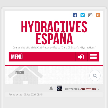
HYDRACTIVES
ESPAÑA
Comunidad oficial del Club Automovilístico "Club C5 España - Hydractives"
MENÚ
INICIO
Bienvenido,
Anonymous
Fecha actual 09 Ago 2026, 08:45