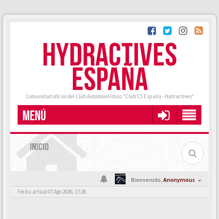
HYDRACTIVES
ESPAÑA
Comunidad oficial del Club Automovilístico "Club C5 España - Hydractives"
MENÚ
INICIO
Bienvenido,
Anonymous
Fecha actual 07 Ago 2026, 17:26