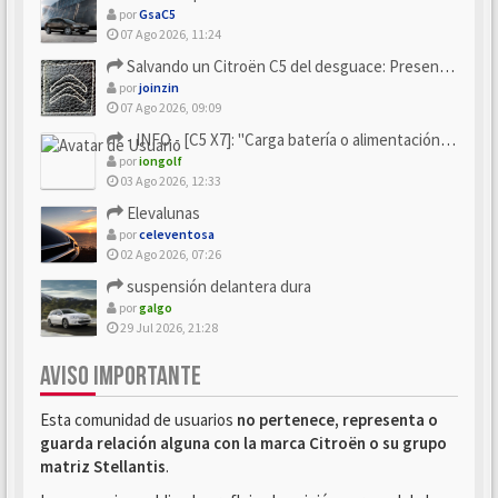
por
GsaC5
07 Ago 2026, 11:24
Salvando un Citroën C5 del desguace: Presentación y seguimiento
por
joinzin
07 Ago 2026, 09:09
- INFO - [C5 X7]: "Carga batería o alimentación eléctri...
por
iongolf
03 Ago 2026, 12:33
Elevalunas
por
celeventosa
02 Ago 2026, 07:26
suspensión delantera dura
por
galgo
29 Jul 2026, 21:28
AVISO IMPORTANTE
Esta comunidad de usuarios
no pertenece, representa o
guarda relación alguna con la marca Citroën o su grupo
matriz Stellantis
.