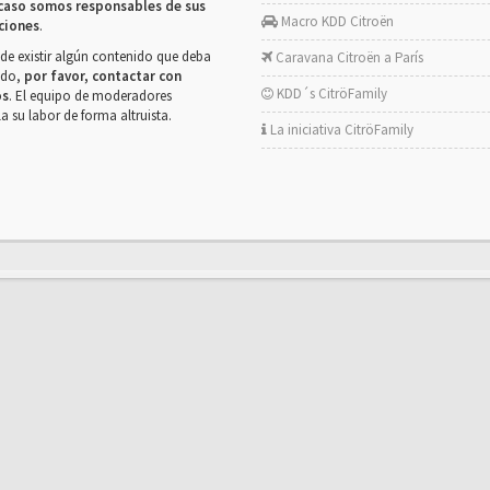
caso somos responsables de sus
Macro KDD Citroën
ciones
.
de existir algún contenido que deba
Caravana Citroën a París
rado,
por favor, contactar con
KDD´s CitröFamily
os
. El equipo de moderadores
la su labor de forma altruista.
La iniciativa CitröFamily