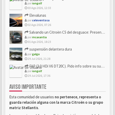
por
iongolf
03 Ago 2026, 12:33
Elevalunas
por
celeventosa
02 Ago 2026, 07:26
Salvando un Citroën C5 del desguace: Presentación y seguimiento
por
mcaxantia
01 Ago 2026, 18:23
suspensión delantera dura
por
galgo
29 Jul 2026, 21:28
FAP (3.0 HDi V6 DT20C). Pido info sobre su sustitución
por
iongolf
29 Jul 2026, 17:36
AVISO IMPORTANTE
Esta comunidad de usuarios
no pertenece, representa o
guarda relación alguna con la marca Citroën o su grupo
matriz Stellantis
.