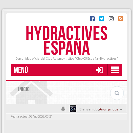
HYDRACTIVES
ESPAÑA
Comunidad oficial del Club Automovilístico "Club C5 España - Hydractives"
MENÚ
INICIO
Bienvenido,
Anonymous
Fecha actual 06 Ago 2026, 03:24