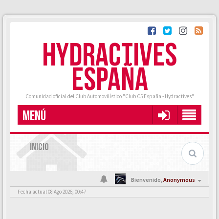
HYDRACTIVES
ESPAÑA
Comunidad oficial del Club Automovilístico "Club C5 España - Hydractives"
MENÚ
INICIO
Bienvenido,
Anonymous
Fecha actual 08 Ago 2026, 00:47