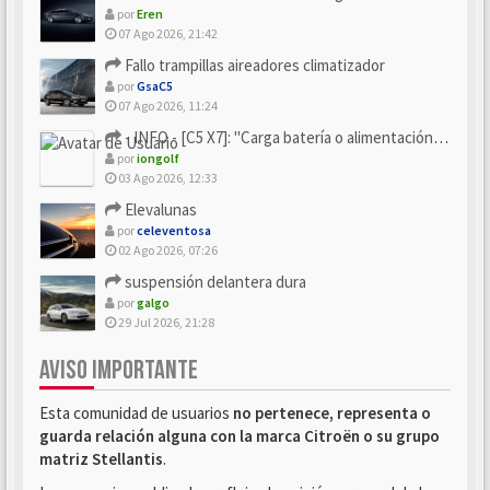
por
Eren
07 Ago 2026, 21:42
Fallo trampillas aireadores climatizador
por
GsaC5
07 Ago 2026, 11:24
- INFO - [C5 X7]: "Carga batería o alimentación eléctri...
por
iongolf
03 Ago 2026, 12:33
Elevalunas
por
celeventosa
02 Ago 2026, 07:26
suspensión delantera dura
por
galgo
29 Jul 2026, 21:28
AVISO IMPORTANTE
Esta comunidad de usuarios
no pertenece, representa o
guarda relación alguna con la marca Citroën o su grupo
matriz Stellantis
.