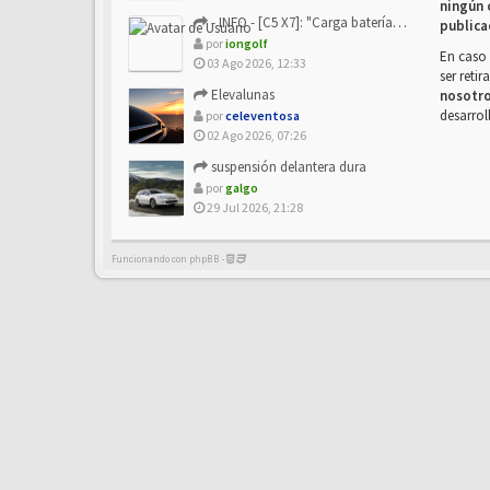
ningún 
- INFO - [C5 X7]: "Carga batería o alimentación eléctri...
publica
por
iongolf
En caso 
03 Ago 2026, 12:33
ser reti
Elevalunas
nosotr
desarrol
por
celeventosa
02 Ago 2026, 07:26
suspensión delantera dura
por
galgo
29 Jul 2026, 21:28
Funcionando con phpBB -