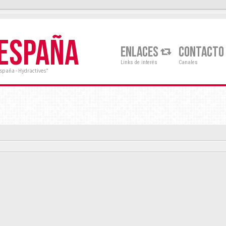
 ESPAÑA
ENLACES
CONTACTO
Links de interés
Canales
España - Hydractives"