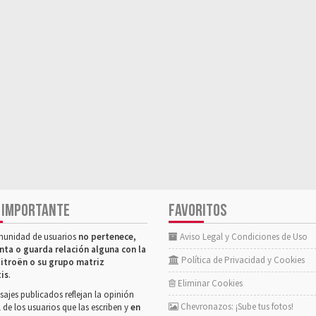
 IMPORTANTE
FAVORITOS
munidad de usuarios
no pertenece,
Aviso Legal y Condiciones de Uso
nta o guarda relación alguna con la
Política de Privacidad y Cookies
itroën o su grupo matriz
tis
.
Eliminar Cookies
ajes publicados reflejan la opinión
Chevronazos: ¡Sube tus fotos!
 de los usuarios que las escriben y
en