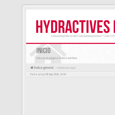
HYDRACTIVES
Comunidad oficial del Club Automovilístico "Club C5 
INICIO
Esta es la página índice del foro
Índice general
« Usted esta aquí
Fecha actual 08 Ago 2026, 14:54