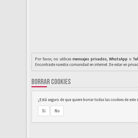
Por favor, no utilices
mensajes privados
,
WhαtsApp
o
Te
Encontraste nuestra comunidad en internet. De estar en priv
BORRAR COOKIES
¿Está seguro de que quiere borrar todas las cookies de este s
Sí
No