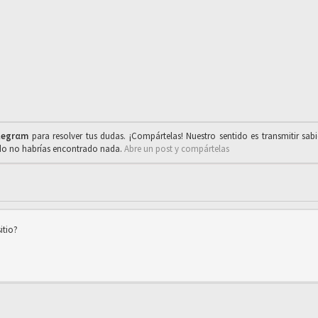
legrαm
para resolver tus dudas. ¡Compártelas! Nuestro sentido es transmitir sab
ado no habrías encontrado nada.
Abre un post y compártelas
itio?