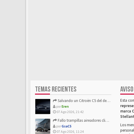
TEMAS RECIENTES
AVISO
Esta co
Salvando un Citroën C5 del desguace: Presentación y seguimiento
represe
por
Eren
marca C
07 Ago 2026, 21:42
Stellan
Fallo trampillas aireadores climatizador
Los mens
por
GsaC5
personal
07 Ago 2026, 11:24