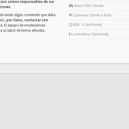
caso somos responsables de sus
Macro KDD Citroën
ciones
.
de existir algún contenido que deba
Caravana Citroën a París
rado,
por favor, contactar con
KDD´s CitröFamily
os
. El equipo de moderadores
la su labor de forma altruista.
La iniciativa CitröFamily