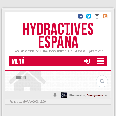
HYDRACTIVES
ESPAÑA
Comunidad oficial del Club Automovilístico "Club C5 España - Hydractives"
MENÚ
INICIO
Bienvenido,
Anonymous
Fecha actual 07 Ago 2026, 17:20