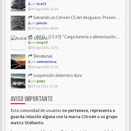
por
GsaC5
07 Ago 2026, 11:24
Salvando un Citroën C5 del desguace: Presentación y seguimiento
por
joinzin
07 Ago 2026, 09:09
- INFO - [C5 X7]: "Carga batería o alimentación eléctri...
por
iongolf
03 Ago 2026, 12:33
Elevalunas
por
celeventosa
02 Ago 2026, 07:26
suspensión delantera dura
por
galgo
29 Jul 2026, 21:28
AVISO IMPORTANTE
Esta comunidad de usuarios
no pertenece, representa o
guarda relación alguna con la marca Citroën o su grupo
matriz Stellantis
.