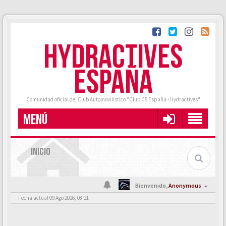
HYDRACTIVES
ESPAÑA
Comunidad oficial del Club Automovilístico "Club C5 España - Hydractives"
MENÚ
INICIO
Bienvenido,
Anonymous
Fecha actual 09 Ago 2026, 08:21