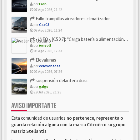
por
Eren
07 Ago 2026, 21:42
Fallo trampillas aireadores climatizador
por
GsaC5
07 Ago 2026, 11:24
- INFO - [C5 X7]: "Carga batería o alimentación eléctri...
por
iongolf
03 Ago 2026, 12:33
Elevalunas
por
celeventosa
02 Ago 2026, 07:26
suspensión delantera dura
por
galgo
29 Jul 2026, 21:28
AVISO IMPORTANTE
Esta comunidad de usuarios
no pertenece, representa o
guarda relación alguna con la marca Citroën o su grupo
matriz Stellantis
.