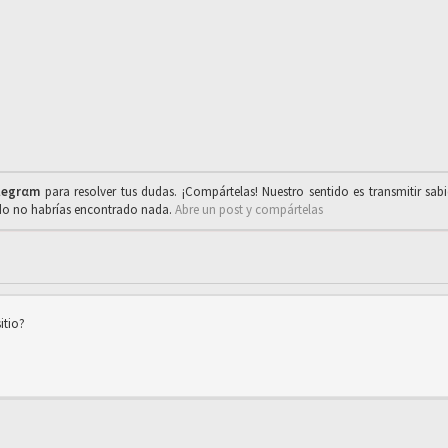
legrαm
para resolver tus dudas. ¡Compártelas! Nuestro sentido es transmitir sab
ado no habrías encontrado nada.
Abre un post y compártelas
itio?