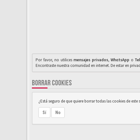
Por favor, no utilices
mensajes privados
,
WhαtsApp
o
Te
Encontraste nuestra comunidad en internet. De estar en priv
BORRAR COOKIES
¿Está seguro de que quiere borrar todas las cookies de este s
Sí
No