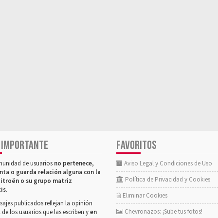
 IMPORTANTE
FAVORITOS
munidad de usuarios
no pertenece,
Aviso Legal y Condiciones de Uso
nta o guarda relación alguna con la
Política de Privacidad y Cookies
itroën o su grupo matriz
tis
.
Eliminar Cookies
ajes publicados reflejan la opinión
Chevronazos: ¡Sube tus fotos!
 de los usuarios que las escriben y
en