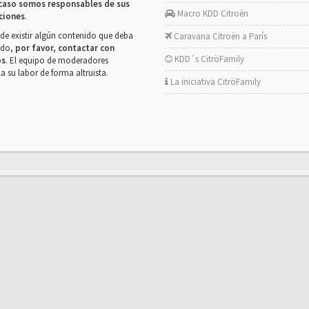
caso somos responsables de sus
Macro KDD Citroën
ciones
.
de existir algún contenido que deba
Caravana Citroën a París
rado,
por favor, contactar con
KDD´s CitröFamily
os
. El equipo de moderadores
la su labor de forma altruista.
La iniciativa CitröFamily