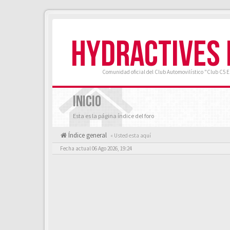
HYDRACTIVES
Comunidad oficial del Club Automovilístico "Club C5 
INICIO
Esta es la página índice del foro
Índice general
« Usted esta aquí
Fecha actual 06 Ago 2026, 19:24