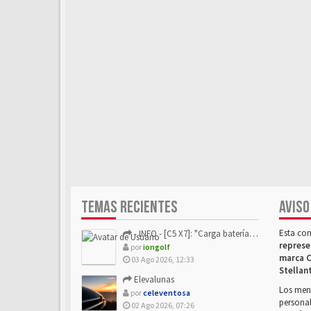
TEMAS RECIENTES
AVISO
Esta co
- INFO - [C5 X7]: "Carga batería o alimentación eléctri...
represe
por
iongolf
marca C
03 Ago 2026, 12:33
Stellan
Elevalunas
Los mens
por
celeventosa
personal
02 Ago 2026, 07:26