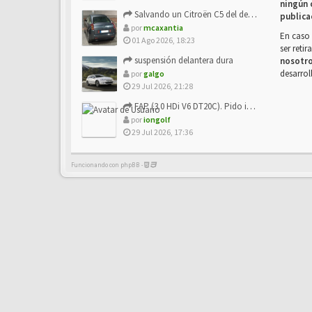
ningún 
Salvando un Citroën C5 del desguace: Presentación y seguimiento
publica
por
mcaxantia
En caso 
01 Ago 2026, 18:23
ser reti
suspensión delantera dura
nosotr
desarrol
por
galgo
29 Jul 2026, 21:28
FAP (3.0 HDi V6 DT20C). Pido info sobre su sustitución
por
iongolf
29 Jul 2026, 17:36
Funcionando con phpBB -