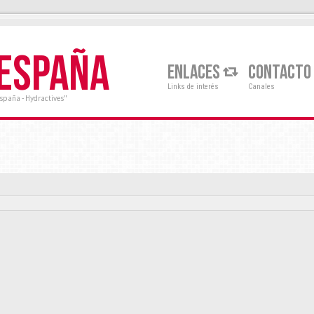
 ESPAÑA
ENLACES
CONTACTO
Links de interés
Canales
España - Hydractives"