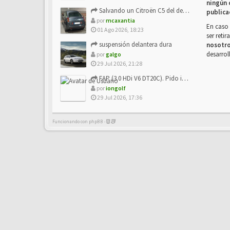
ningún 
Salvando un Citroën C5 del desguace: Presentación y seguimiento
publica
por
mcaxantia
En caso 
01 Ago 2026, 18:23
ser reti
suspensión delantera dura
nosotr
desarrol
por
galgo
29 Jul 2026, 21:28
FAP (3.0 HDi V6 DT20C). Pido info sobre su sustitución
por
iongolf
29 Jul 2026, 17:36
Funcionando con phpBB -