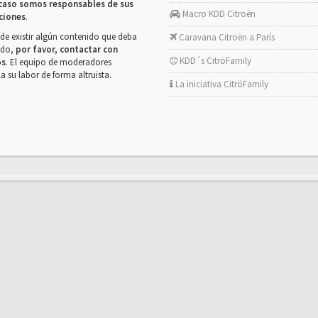
caso somos responsables de sus
Macro KDD Citroën
ciones
.
de existir algún contenido que deba
Caravana Citroën a París
rado,
por favor, contactar con
KDD´s CitröFamily
os
. El equipo de moderadores
la su labor de forma altruista.
La iniciativa CitröFamily