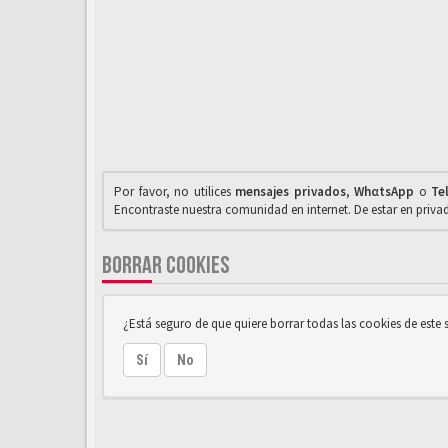
Por favor, no utilices
mensajes privados
,
WhαtsApp
o
Te
Encontraste nuestra comunidad en internet. De estar en priv
BORRAR COOKIES
¿Está seguro de que quiere borrar todas las cookies de este s
Sí
No