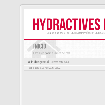
HYDRACTIVES
Comunidad oficial del Club Automovilístico "Club C5 
INICIO
Esta es la página índice del foro
Índice general
« Usted esta aquí
Fecha actual 06 Ago 2026, 08:02