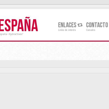
 ESPAÑA
ENLACES
CONTACTO
Links de interés
Canales
España - Hydractives"