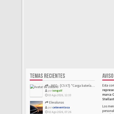
TEMAS RECIENTES
AVISO
Esta co
- INFO - [C5 X7]: "Carga batería o alimentación eléctri...
represe
por
iongolf
marca C
03 Ago 2026, 12:33
Stellan
Elevalunas
Los mens
por
celeventosa
personal
02 Ago 2026, 07:26