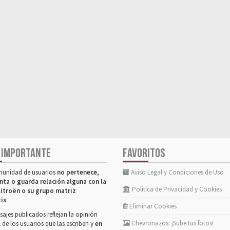
 IMPORTANTE
FAVORITOS
munidad de usuarios
no pertenece,
Aviso Legal y Condiciones de Uso
nta o guarda relación alguna con la
Política de Privacidad y Cookies
itroën o su grupo matriz
tis
.
Eliminar Cookies
ajes publicados reflejan la opinión
Chevronazos: ¡Sube tus fotos!
 de los usuarios que las escriben y
en