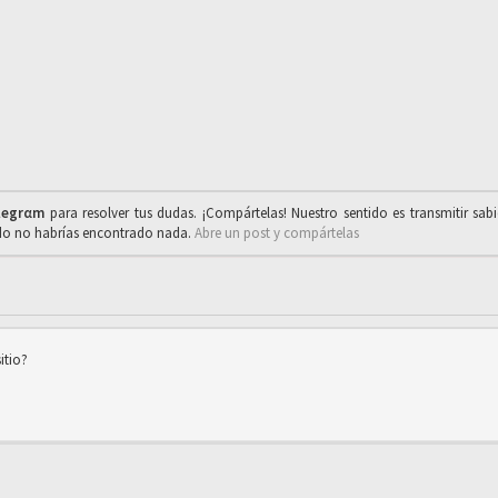
legrαm
para resolver tus dudas. ¡Compártelas! Nuestro sentido es transmitir sab
ado no habrías encontrado nada.
Abre un post y compártelas
itio?