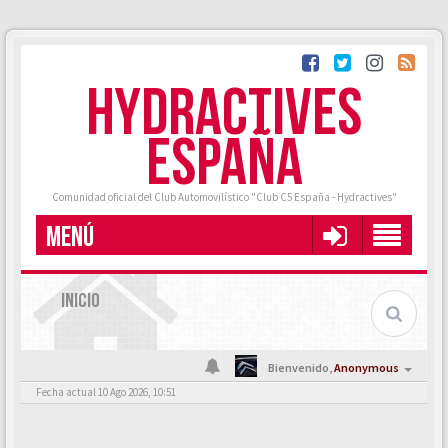
HYDRACTIVES
ESPAÑA
Comunidad oficial del Club Automovilístico "Club C5 España - Hydractives"
MENÚ
INICIO
Bienvenido,
Anonymous
Fecha actual 10 Ago 2026, 10:51