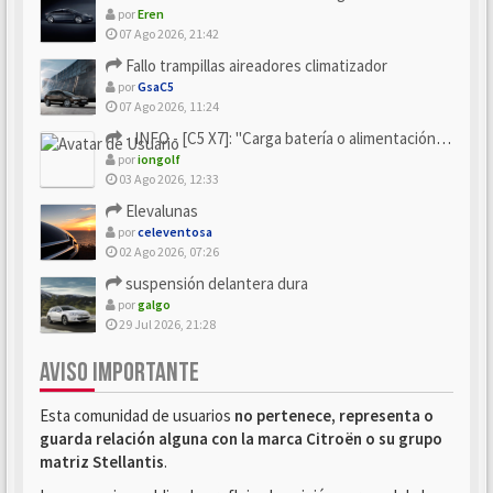
por
Eren
07 Ago 2026, 21:42
Fallo trampillas aireadores climatizador
por
GsaC5
07 Ago 2026, 11:24
- INFO - [C5 X7]: "Carga batería o alimentación eléctri...
por
iongolf
03 Ago 2026, 12:33
Elevalunas
por
celeventosa
02 Ago 2026, 07:26
suspensión delantera dura
por
galgo
29 Jul 2026, 21:28
AVISO IMPORTANTE
Esta comunidad de usuarios
no pertenece, representa o
guarda relación alguna con la marca Citroën o su grupo
matriz Stellantis
.