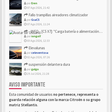
por
Eren
07 Ago 2026, 21:42
Fallo trampillas aireadores climatizador
por
GsaC5
07 Ago 2026, 11:24
- INFO - [C5 X7]: "Carga batería o alimentación eléctri...
por
iongolf
03 Ago 2026, 12:33
Elevalunas
por
celeventosa
02 Ago 2026, 07:26
suspensión delantera dura
por
galgo
29 Jul 2026, 21:28
AVISO IMPORTANTE
Esta comunidad de usuarios
no pertenece, representa o
guarda relación alguna con la marca Citroën o su grupo
matriz Stellantis
.