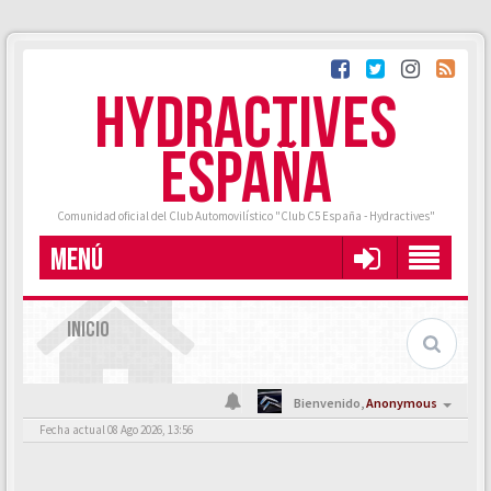
HYDRACTIVES
ESPAÑA
Comunidad oficial del Club Automovilístico "Club C5 España - Hydractives"
MENÚ
INICIO
Bienvenido,
Anonymous
Fecha actual 08 Ago 2026, 13:56