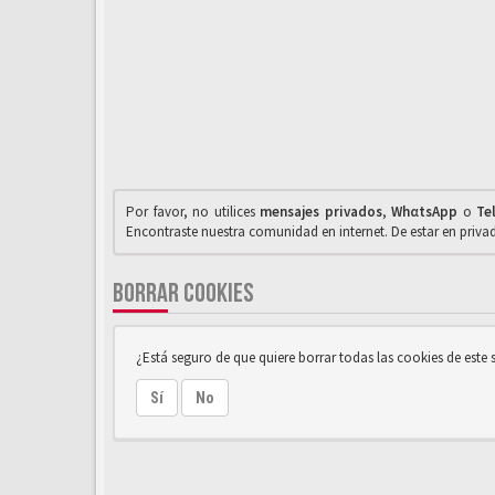
Por favor, no utilices
mensajes privados
,
WhαtsApp
o
Te
Encontraste nuestra comunidad en internet. De estar en priv
BORRAR COOKIES
¿Está seguro de que quiere borrar todas las cookies de este s
Sí
No