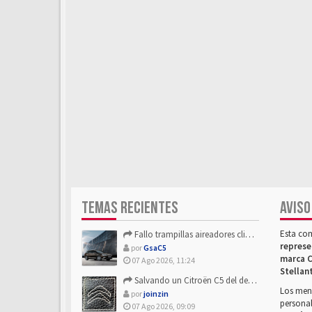
TEMAS RECIENTES
AVISO
Esta co
Fallo trampillas aireadores climatizador
represe
por
GsaC5
marca C
07 Ago 2026, 11:24
Stellan
Salvando un Citroën C5 del desguace: Presentación y seguimiento
Los mens
por
joinzin
personal
07 Ago 2026, 09:09