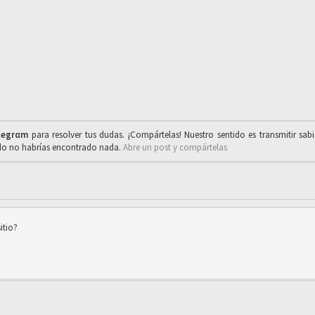
legrαm
para resolver tus dudas. ¡Compártelas! Nuestro sentido es transmitir sab
ado no habrías encontrado nada.
Abre un post y compártelas
itio?