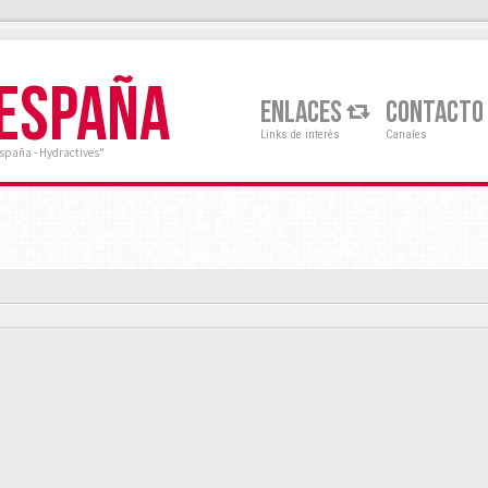
 ESPAÑA
ENLACES
CONTACTO
Links de interés
Canales
España - Hydractives"