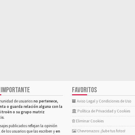
 IMPORTANTE
FAVORITOS
munidad de usuarios
no pertenece,
Aviso Legal y Condiciones de Uso
nta o guarda relación alguna con la
Política de Privacidad y Cookies
itroën o su grupo matriz
tis
.
Eliminar Cookies
ajes publicados reflejan la opinión
Chevronazos: ¡Sube tus fotos!
 de los usuarios que las escriben y
en