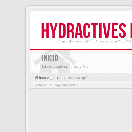
HYDRACTIVES
Comunidad oficial del Club Automovilístico "Club C5 
INICIO
Esta es la página índice del foro
Índice general
« Usted esta aquí
Fecha actual 07 Ago 2026, 12:17