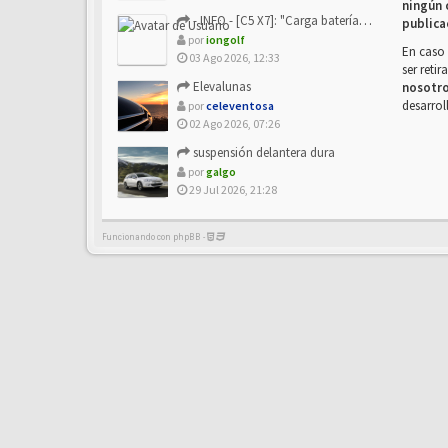
ningún 
- INFO - [C5 X7]: "Carga batería o alimentación eléctri...
publica
por
iongolf
En caso 
03 Ago 2026, 12:33
ser reti
Elevalunas
nosotr
desarrol
por
celeventosa
02 Ago 2026, 07:26
suspensión delantera dura
por
galgo
29 Jul 2026, 21:28
Funcionando con phpBB -