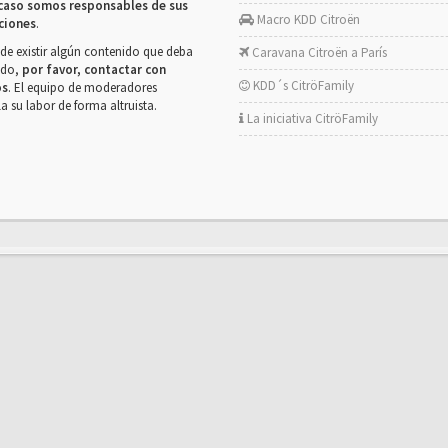
caso somos responsables de sus
Macro KDD Citroën
ciones
.
de existir algún contenido que deba
Caravana Citroën a París
rado,
por favor, contactar con
KDD´s CitröFamily
os
. El equipo de moderadores
la su labor de forma altruista.
La iniciativa CitröFamily