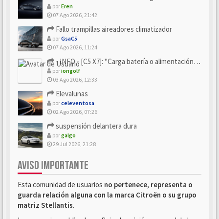
por
Eren
07 Ago 2026, 21:42
Fallo trampillas aireadores climatizador
por
GsaC5
07 Ago 2026, 11:24
- INFO - [C5 X7]: "Carga batería o alimentación eléctri...
por
iongolf
03 Ago 2026, 12:33
Elevalunas
por
celeventosa
02 Ago 2026, 07:26
suspensión delantera dura
por
galgo
29 Jul 2026, 21:28
AVISO IMPORTANTE
Esta comunidad de usuarios
no pertenece, representa o
guarda relación alguna con la marca Citroën o su grupo
matriz Stellantis
.