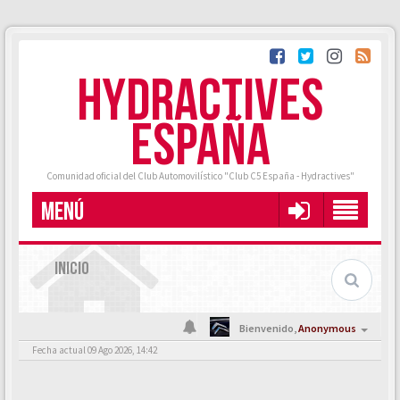
HYDRACTIVES
ESPAÑA
Comunidad oficial del Club Automovilístico "Club C5 España - Hydractives"
MENÚ
INICIO
Bienvenido,
Anonymous
Fecha actual 09 Ago 2026, 14:42