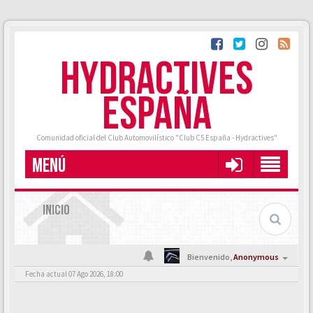
HYDRACTIVES
ESPAÑA
Comunidad oficial del Club Automovilístico "Club C5 España - Hydractives"
MENÚ
INICIO
Bienvenido,
Anonymous
Fecha actual 07 Ago 2026, 18:00