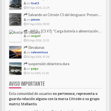
por
GsaC5
07 Ago 2026, 11:24
Salvando un Citroën C5 del desguace: Presentación y seguimiento
por
joinzin
07 Ago 2026, 09:09
- INFO - [C5 X7]: "Carga batería o alimentación eléctri...
por
iongolf
03 Ago 2026, 12:33
Elevalunas
por
celeventosa
02 Ago 2026, 07:26
suspensión delantera dura
por
galgo
29 Jul 2026, 21:28
AVISO IMPORTANTE
Esta comunidad de usuarios
no pertenece, representa o
guarda relación alguna con la marca Citroën o su grupo
matriz Stellantis
.