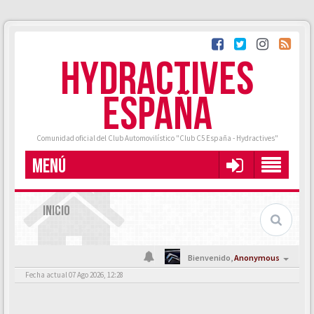
HYDRACTIVES
ESPAÑA
Comunidad oficial del Club Automovilístico "Club C5 España - Hydractives"
MENÚ
INICIO
Bienvenido,
Anonymous
Fecha actual 07 Ago 2026, 12:28