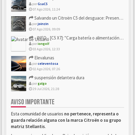
por
GsaC5
07 Ago 2026, 11:24
Salvando un Citroën C5 del desguace: Presentación y seguimiento
por
joinzin
07 Ago 2026, 09:09
- INFO - [C5 X7]: "Carga batería o alimentación eléctri...
por
iongolf
03 Ago 2026, 12:33
Elevalunas
por
celeventosa
02 Ago 2026, 07:26
suspensión delantera dura
por
galgo
29 Jul 2026, 21:28
AVISO IMPORTANTE
Esta comunidad de usuarios
no pertenece, representa o
guarda relación alguna con la marca Citroën o su grupo
matriz Stellantis
.